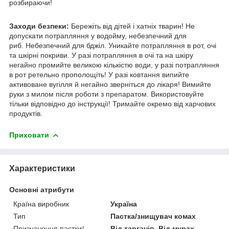
розбираючи!
Заходи безпеки:
Бережіть від дітей і хатніх тварин! Не
допускати потрапляння у водойму, небезпечний для
риб. Небезпечний для бджіл. Уникайте потрапляння в рот, очі
та шкірні покриви. У разі потрапляння в очі та на шкіру
негайно промийте великою кількістю води, у разі потрапляння
в рот ретельно прополощіть! У разі ковтання випийте
активоване вугілля й негайно зверніться до лікаря! Вимийте
руки з милом після роботи з препаратом. Використовуйте
тільки відповідно до інструкції! Тримайте окремо від харчових
продуктів.
Приховати
Характеристики
Основні атрибути
Країна виробник
Україна
Тип
Пастка/знищувач комах
Призначення пастки/
Від тарганів, Від мурах