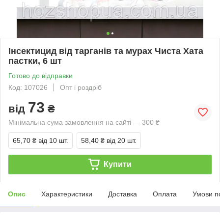
Інсектицид від тарганів та мурах Чиста Хата
пастки, 6 шт
Готово до відправки
Код: 107026
Опт і роздріб
73
від
₴
Мінімальна сума замовлення на сайті — 300 ₴
65,70 ₴
від 10 шт.
58,40 ₴
від 20 шт.
Купити
Опис
Характеристики
Доставка
Оплата
Умови п