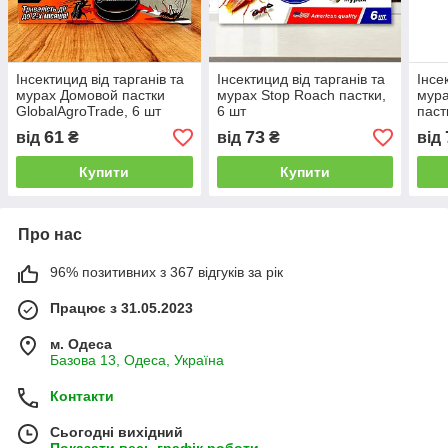
Інсектицид від тарганів та
Інсектицид від тарганів та
Інсе
мурах Домовой пастки
мурах Stop Roаch пастки,
мура
GlobalAgroTrade, 6 шт
6 шт
паст
61
73
від
₴
від
₴
від
Купити
Купити
Про нас
96% позитивних з 367 відгуків за рік
Працює з 31.05.2023
м. Одеса
Базова 13, Одеса, Україна
Контакти
Сьогодні вихідний