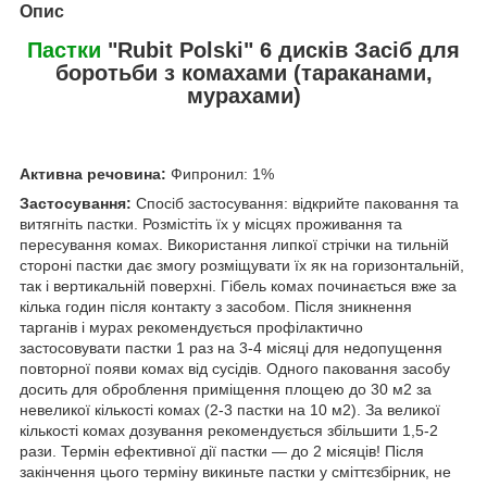
Опис
Пастки
"Rubit Polski" 6 дисків Засіб для
боротьби з комахами (тараканами,
мурахами)
Активна речовина:
Фипронил: 1%
Застосування:
Спосіб застосування: відкрийте паковання та
витягніть пастки. Розмістіть їх у місцях проживання та
пересування комах. Використання липкої стрічки на тильній
стороні пастки дає змогу розміщувати їх як на горизонтальній,
так і вертикальній поверхні. Гібель комах починається вже за
кілька годин після контакту з засобом. Після зникнення
тарганів і мурах рекомендується профілактично
застосовувати пастки 1 раз на 3-4 місяці для недопущення
повторної появи комах від сусідів. Одного паковання засобу
досить для оброблення приміщення площею до 30 м2 за
невеликої кількості комах (2-3 пастки на 10 м2). За великої
кількості комах дозування рекомендується збільшити 1,5-2
рази. Термін ефективної дії пастки — до 2 місяців! Після
закінчення цього терміну викиньте пастки у сміттєзбірник, не