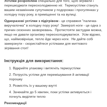
Устілки розроблені
спеціально для того, щоб зігрівати і
перешкоджати переохолодженню ніг. Термоустілки стануть
вашим незамінним супутником у подорожах і прогулянках у
холодну пору року, в приміщенні та на вулиці.
Одноразові устілки з підігрівом
- це справжня "паличка-
виручалочка" в холодну пору року! Замерзлі ноги - це одна з
причин сезонних захворювань. Протистояти застудам можна,
якщо не давати організму переохолоджуватися. Усім відомо,
що, найімовірніше, тепло йде через ноги. Не дайте собі
замерзнути - скористайтеся устілками для миттєвого
зігрівання стоп!
Інструкція для використання:
Відкрийте упаковку і витягніть термоустілки
Потрусіть устілки для перемішування й активації
порошку
Розмістіть їх у вашому взутті
Зачекайте до 5 хвилин, поки устілки активуються і
почнуть виділяти тепло
Рекомендації