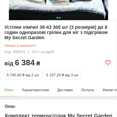
Устілки хімічні 38-43 300 шт (3 розмірів) до 8
годин одноразові грілки для ніг з підігрівом
My Secret Garden
Немає в наявності
Код: 400015
Опт і роздріб
6 384
від
₴
5 745,60 ₴
від 2 шт.
5 107,20 ₴
від 3 шт.
Опис
Характеристики
Доставка
Оплата
Умови п
Опис
Комплект термоустілок My Secret Garden