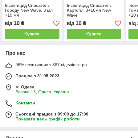
Інсектицид Спасатель
Інсектицид Спасатель
Інсе
Городу New Wave, 3 мл
Картоплі 3+10мл New
Тома
+10 мл
Wave
+10 
10
10
від
₴
від
₴
від
Купити
Купити
Про нас
96% позитивних з 367 відгуків за рік
Працює з 31.05.2023
м. Одеса
Базова 13, Одеса, Україна
Контакти
Сьогодні працює з 09:00 до 17:00
Показати весь графік роботи