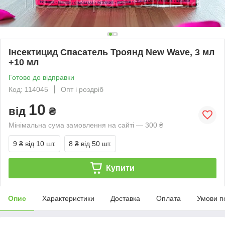
Інсектицид Спасатель Троянд New Wave, 3 мл
+10 мл
Готово до відправки
Код: 114045
Опт і роздріб
10
від
₴
Мінімальна сума замовлення на сайті — 300 ₴
9 ₴
від 10 шт.
8 ₴
від 50 шт.
Купити
Опис
Характеристики
Доставка
Оплата
Умови п