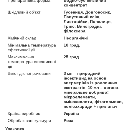
Препаративна форма
Водно-суспензійний
концентрат
Шкідливий об'єкт
Гусениця, Довгоносик,
Павутинний кліщ,
Листовійки, Попелиця,
Тріпс, Виноградна
філоксера
Хімічний склад
Неорганічні
Мінімальна температура
10 град.
ефективної дії
Максимальна
25 град.
температура ефективної
дії
Вміст діючої речовини
3 мл – природний
інсектицид на основі
авермерінів із рослинних
екстрактів, 10 мл – органо-
мінеральне добриво:
мікроелементи,
амінокислоти, фітогормони,
полісахариди + прилипач
Країна виробник
Україна
Оброблювані культури.
Роза
Упаковка