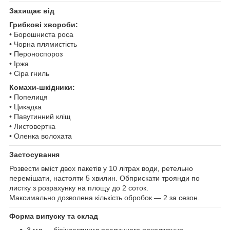
Захищає від
Грибкові хвороби:
• Борошниста роса
• Чорна плямистість
• Пероноспороз
• Іржа
• Сіра гниль
Комахи-шкідники:
• Попелиця
• Цикадка
• Павутинний кліщ
• Листовертка
• Оленка волохата
Застосування
Розвести вміст двох пакетів у 10 літрах води, ретельно
перемішати, настояти 5 хвилин. Обприскати троянди по
листку з розрахунку на площу до 2 соток.
Максимально дозволена кількість обробок — 2 за сезон.
Форма випуску та склад