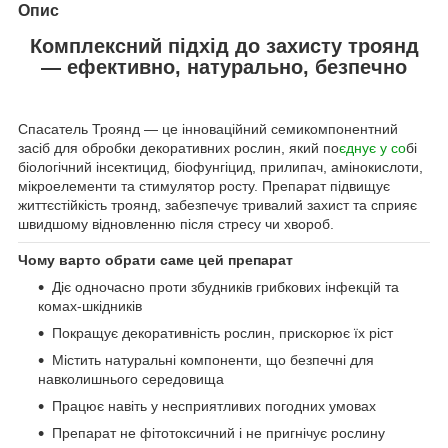
Опис
Комплексний підхід до захисту троянд
— ефективно, натурально, безпечно
Спасатель Троянд — це інноваційний семикомпонентний
засіб для обробки декоративних рослин, який по
єднує у со
бі
біологічний інсектицид, біофунгіцид, прилипач, амінокислоти,
мікроелементи та стимулятор росту. Препарат підвищує
життєстійкість троянд, забезпечує тривалий захист та сприяє
швидшому відновленню після стресу чи хвороб.
Чому варто обрати саме цей препарат
Діє одночасно проти збудників грибкових інфекцій та
комах-шкідників
Покращує декоративність рослин, прискорює їх ріст
Містить натуральні компоненти, що безпечні для
навколишнього середовища
Працює навіть у несприятливих погодних умовах
Препарат не фітотоксичний і не пригнічує рослину