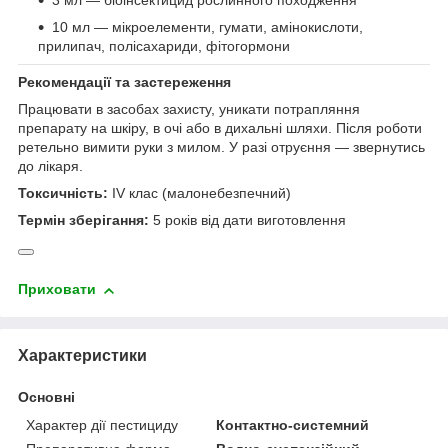
3 мл — біоінсектицид рослинного походження
10 мл — мікроелементи, гумати, амінокислоти,
прилипач, полісахариди, фітогормони
Рекомендації та застереження
Працювати в засобах захисту, уникати потрапляння
препарату на шкіру, в очі або в дихальні шляхи. Після роботи
ретельно вимити руки з милом. У разі отруєння — звернутись
до лікаря.
Токсичність:
IV клас (малонебезпечний)
Термін зберігання:
5 років від дати виготовлення
Приховати
Характеристики
Основні
Характер дії пестициду
Контактно-системний