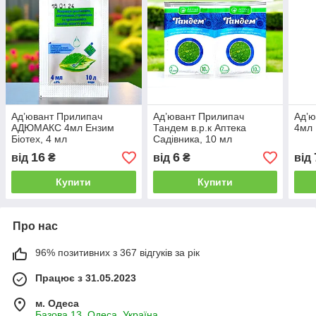
Ад’ювант Прилипач
Ад’ювант Прилипач
Адʼю
АДЮМАКС 4мл Ензим
Тандем в.р.к Аптека
4мл 
Біотех, 4 мл
Садівника, 10 мл
16
6
від
₴
від
₴
від
Купити
Купити
Про нас
96% позитивних з 367 відгуків за рік
Працює з 31.05.2023
м. Одеса
Базова 13, Одеса, Україна