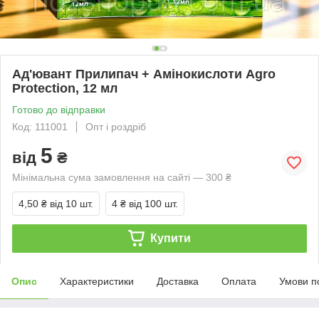
Ад'ювант Прилипач + Амінокислоти Agro
Protection, 12 мл
Готово до відправки
Код: 111001
Опт і роздріб
5
від
₴
Мінімальна сума замовлення на сайті — 300 ₴
4,50 ₴
від 10 шт.
4 ₴
від 100 шт.
Купити
Опис
Характеристики
Доставка
Оплата
Умови п