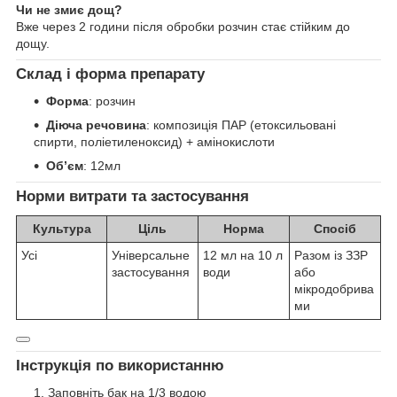
Чи не змиє дощ?
Вже через 2 години після обробки розчин стає стійким до
дощу.
Склад і форма препарату
Форма
: розчин
Діюча речовина
: композиція ПАР (етоксильовані
спирти, поліетиленоксид) + амінокислоти
Об’єм
: 12мл
Норми витрати та застосування
Культура
Ціль
Норма
Спосіб
Усі
Універсальне
12 мл на 10 л
Разом із ЗЗР
застосування
води
або
мікродобрива
ми
Інструкція по використанню
Заповніть бак на 1/3 водою