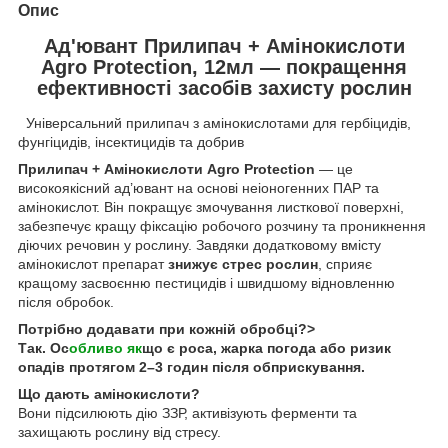
Опис
Ад'ювант Прилипач + Амінокислоти
Agro Protection, 12мл — покращення
ефективності засобів захисту рослин
Універсальний прилипач з амінокислотами для гербіцидів,
фунгіцидів, інсектицидів та добрив
Прилипач + Амінокислоти Agro Protection
— це
високоякісний ад’ювант на основі неіоногенних ПАР та
амінокислот. Він покращує змочування листкової поверхні,
забезпечує кращу фіксацію робочого розчину та проникнення
діючих речовин у рослину. Завдяки додатковому вмісту
амінокислот препарат
знижує стрес рослин
, сприяє
кращому засвоєнню пестицидів і швидшому відновленню
після обробок.
Потрібно додавати при кожній обробці?>
Так. Ос
обливо як
що є роса, жарка погода або ризик
опадів протягом 2–3 годин після обприскування.
Що дають амінокислоти?
Вони підсилюють дію ЗЗР, активізують ферменти та
захищають рослину від стресу.