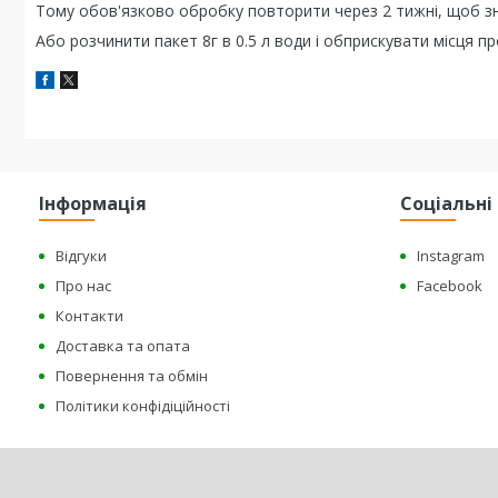
Тому обов'язково обробку повторити через 2 тижні, щоб з
Або розчинити пакет 8г в 0.5 л води і обприскувати місця п
Інформація
Соціальн
Відгуки
Instagram
Про нас
Facebook
Контакти
Доставка та опата
Повернення та обмін
Політики конфідіційності