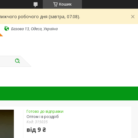
Кошик
ижчого робочого дня (завтра, 07.08).
Базова 13, Одеса, Україна
Готово до відправки
Оптом і в роздріб
Код:
315035
від
9 ₴