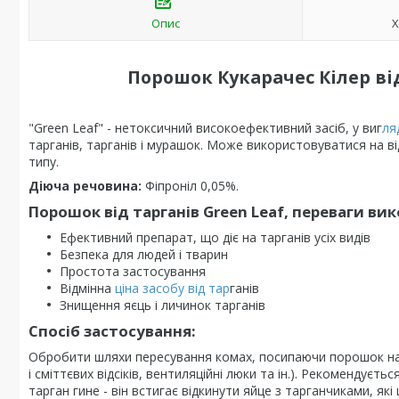
Опис
Х
Порошок Кукарачес Кілер ві
"Green Leaf" - нетоксичний високоефективний засіб, у виг
ля
тарганів, тарганів і мурашок. Може використовуватися на 
типу.
Діюча речовина:
Фіпроніл 0,05%.
Порошок від тарганів Green Leaf, переваги ви
Ефективний препарат, що діє на тарганів усіх видів
Безпека для людей і тварин
Простота застосування
Відмінна
ціна засобу від тар
ганів
Знищення яєць і личинок тарганів
Спосіб застосування:
Обробити шляхи пересування комах, посипаючи порошок на (п
і сміттєвих відсіків, вентиляційні люки та ін.). Рекомендує
тарган гине - він встигає відкинути яйце з тарганчиками, як