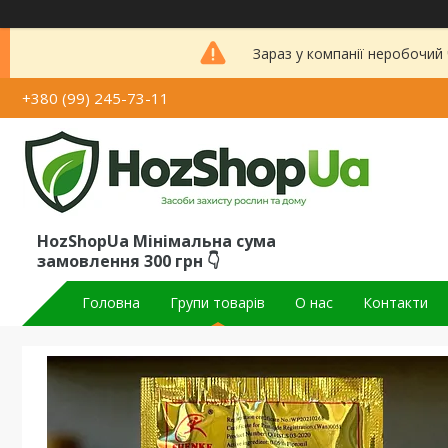
Зараз у компанії неробочий
+380 (99) 245-73-11
HozShopUa Мінімальна сума
замовлення 300 грн 👇
Головна
Групи товарів
О нас
Контакти