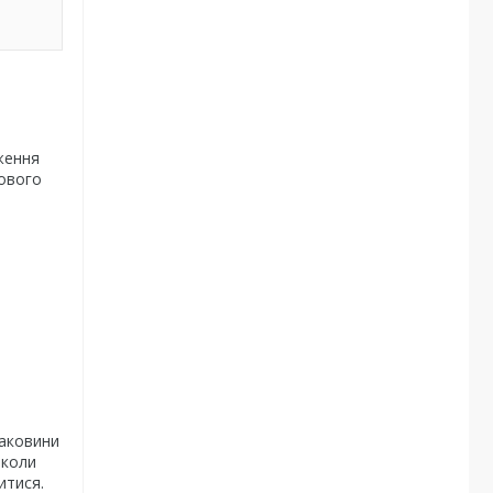
ження
лового
раковини
 коли
итися.