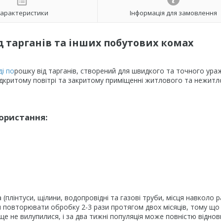
арактеристики
Інформація для замовлення
д тарганів та інших побутових комах
ді по
рошку від тарганів, створений для швидкого та точного ура
відкритому повітрі та закритому приміщенні житлового та нежит
користання:
лінтуси, щілини, водопровідні та газові труби, місця навколо 
ться повторювати обробку 2-3 рази протягом двох місяців, тому що
і ще не вилупилися, і за два тижні популяція може повністю віднов