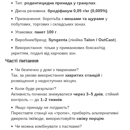
Тип:
родентицидна принада у гранулах
.
Діюча речовина:
бродіфакум 0,05 г/кг (0,005%)
.
Призначення: боротьба з
мишами та щурами
у
побутових, торгових і складських зонах.
Упаковка:
пакет 100 г
.
Виробник/бренд:
Syngenta
(лінійка
Talon / OutCast
).
Використання: тільки у приманкових боксах/під
укриттям, подалі від харчових зон.
Часті питання
Чи безпечно у домі з тваринами?
Так, за умови використання
закритих станцій
і
розміщення у недоступних місцях.
Коли буде результат?
Активність починає знижуватися
через 3–5 днів
, стійкий
контроль — до
1–2 тижнів
.
Якщо принаду не поїдають?
Переставте станції на «тропи», приберіть альтернативні
джерела їжі/води, використовуйте
свіжу порцію
.
Чи можна комбінувати з пастками?