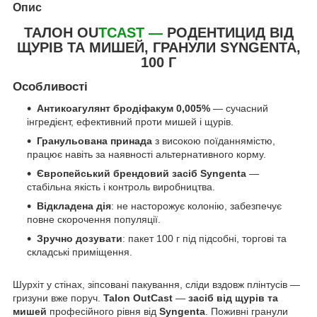
Опис
ТАЛОН OU
TCAST —
РОДЕНТИЦИД ВІД
ЩУРІВ ТА МИШЕЙ, ГРАНУЛИ SYNGENTA,
100 Г
Особливості
Антикоагулянт бродіфакум 0,005%
— сучасний
інгредієнт, ефективний проти мишей і щурів.
Гранульована принада
з високою поїданнямістю,
працює навіть за наявності альтернативного корму.
Європейський брендовий засіб Syngenta
—
стабільна якість і контроль виробництва.
Відкладена дія
: не насторожує колонію, забезпечує
повне скорочення популяції.
Зручно дозувати
: пакет 100 г під підсобні, торгові та
складські приміщення.
Шурхіт у стінах, зіпсовані пакування, сліди вздовж плінтусів —
гризуни вже поруч.
Talon OutCast
—
засіб від щурів та
мишей
професійного рівня від
Syngenta
. Поживні гранули