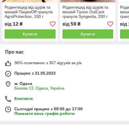
Родентицид від щурів та
Родентицид від щурів та
Роде
мишей ПацюкOff гранули
мишей Талон OutCast
мише
AgroProtection, 100 г
гранула Syngenta, 200 г
гран
ПЕТ
12
59
від
₴
від
₴
від
Купити
Купити
Про нас
96% позитивних з 367 відгуків за рік
Працює з 31.05.2023
м. Одеса
Базова 13, Одеса, Україна
Контакти
Сьогодні працює з 09:00 до 17:00
Показати весь графік роботи