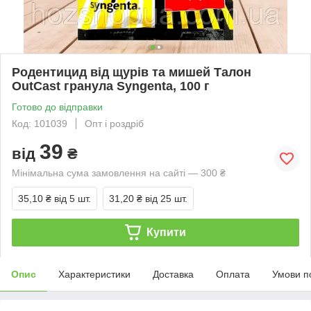
Родентицид від щурів та мишей Талон
OutCast гранула Syngenta, 100 г
Готово до відправки
Код: 101039
Опт і роздріб
39
від
₴
Мінімальна сума замовлення на сайті — 300 ₴
35,10 ₴
від 5 шт.
31,20 ₴
від 25 шт.
Купити
Опис
Характеристики
Доставка
Оплата
Умови п