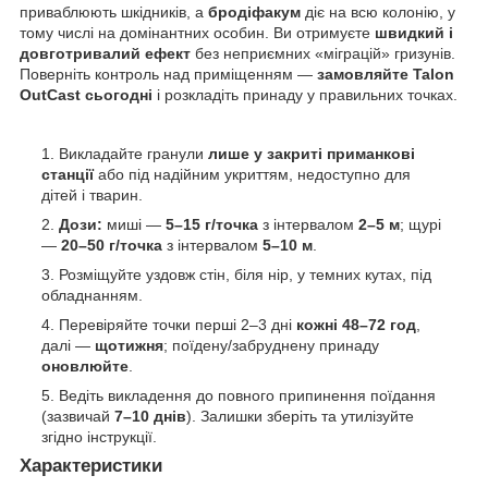
приваблюють шкідників, а
бродіфакум
діє на всю колонію, у
тому числі на домінантних особин. Ви отримуєте
швидкий і
довготривалий ефект
без неприємних «міграцій» гризунів.
Поверніть контроль над приміщенням —
замовляйте Talon
OutCast сьогодні
і розкладіть принаду у правильних точках.
Викладайте гранули
лише у закриті приманкові
станції
або під надійним укриттям, недоступно для
дітей і тварин.
Дози:
миші —
5–15 г/точка
з інтервалом
2–5 м
; щурі
—
20–50 г/точка
з інтервалом
5–10 м
.
Розміщуйте уздовж стін, біля нір, у темних кутах, під
обладнанням.
Перевіряйте точки перші 2–3 дні
кожні 48–72 год
,
далі —
щотижня
; поїдену/забруднену принаду
оновлюйте
.
Ведіть викладення до повного припинення поїдання
(зазвичай
7–10 днів
). Залишки зберіть та утилізуйте
згідно інструкції.
Характеристики