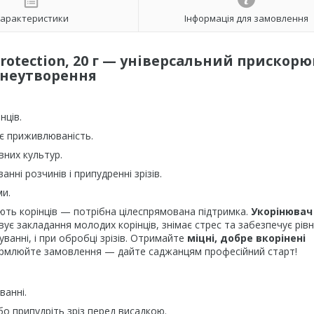
арактеристики
Інформація для замовлення
rotection, 20 г — універсальний прискор
неутворення
нців.
ує приживлюваність.
вних культур.
нні розчинів і припудренні зрізів.
ми.
ають корінців — потрібна цілеспрямована підтримка.
Укорінювач
вує закладання молодих корінців, знімає стрес та забезпечує рів
ванні, і при обробці зрізів. Отримайте
міцні, добре вкорінені
формлюйте замовлення — дайте саджанцям професійний старт!
ванні.
бо припудріть зріз перед висадкою.