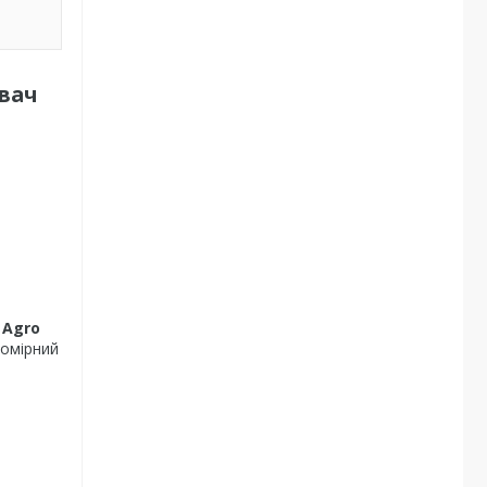
ювач
 Agro
номірний