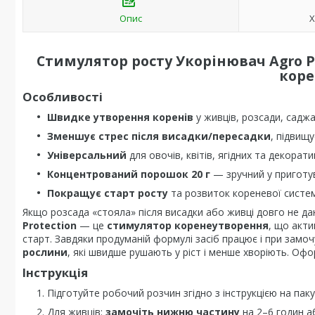
Опис
Х
Стимулятор росту Укорінювач Agro P
коре
Особливості
Швидке утворення коренів
у живців, розсади, саджа
Зменшує стрес після висадки/пересадки
, підвищ
Універсальний
для овочів, квітів, ягідних та декорати
Концентрований порошок 20 г
— зручний у приготува
Покращує старт росту
та розвиток кореневої систе
Якщо розсада «стояла» після висадки або живці довго не д
Protection
— це
стимулятор коренеутворення
, що акти
старт. Завдяки продуманій формулі засіб працює і при замочу
рослини
, які швидше рушають у ріст і менше хворіють. О
Інструкція
Підготуйте робочий розчин згідно з інструкцією на паку
Для живців:
замочіть нижню частину
на 2–6 годин а