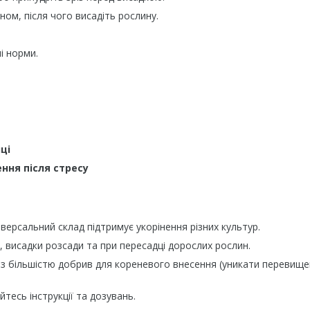
ом, після чого висадіть рослину.
і норми.
ці
ння після стресу
іверсальний склад підтримує укорінення різних культур.
 висадки розсади та при пересадці дорослих рослин.
 із більшістю добрив для кореневого внесення (уникати перевищ
тесь інструкції та дозувань.