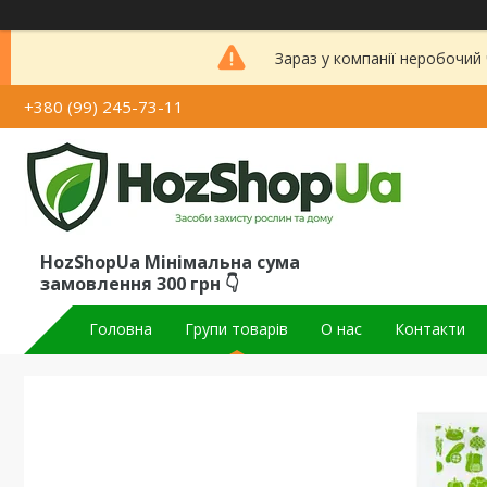
Зараз у компанії неробочий
+380 (99) 245-73-11
HozShopUa Мінімальна сума
замовлення 300 грн 👇
Головна
Групи товарів
О нас
Контакти