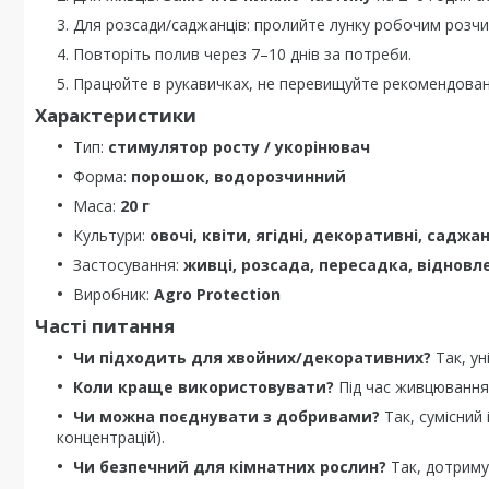
Для розсади/саджанців: пролийте лунку робочим розчин
Повторіть полив через 7–10 днів за потреби.
Працюйте в рукавичках, не перевищуйте рекомендован
Характеристики
Тип:
стимулятор росту / укорінювач
Форма:
порошок, водорозчинний
Маса:
20 г
Культури:
овочі, квіти, ягідні, декоративні, саджан
Застосування:
живці, розсада, пересадка, відновле
Виробник:
Agro Protection
Часті питання
Чи підходить для хвойних/декоративних?
Так, ун
Коли краще використовувати?
Під час живцювання,
Чи можна поєднувати з добривами?
Так, сумісний
концентрацій).
Чи безпечний для кімнатних рослин?
Так, дотримуй