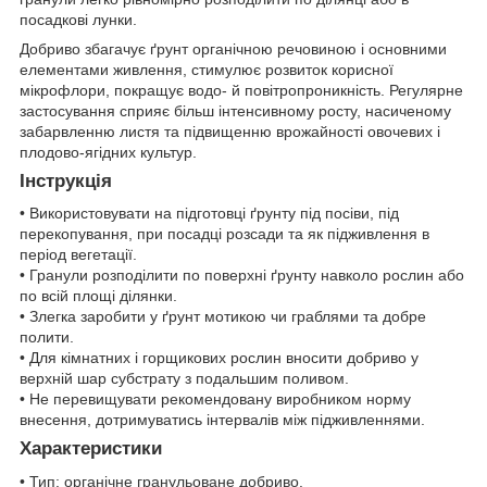
посадкові лунки.
Добриво збагачує ґрунт органічною речовиною і основними
елементами живлення, стимулює розвиток корисної
мікрофлори, покращує водо- й повітропроникність. Регулярне
застосування сприяє більш інтенсивному росту, насиченому
забарвленню листя та підвищенню врожайності овочевих і
плодово-ягідних культур.
Інструкція
• Використовувати на підготовці ґрунту під посіви, під
перекопування, при посадці розсади та як підживлення в
період вегетації.
• Гранули розподілити по поверхні ґрунту навколо рослин або
по всій площі ділянки.
• Злегка заробити у ґрунт мотикою чи граблями та добре
полити.
• Для кімнатних і горщикових рослин вносити добриво у
верхній шар субстрату з подальшим поливом.
• Не перевищувати рекомендовану виробником норму
внесення, дотримуватись інтервалів між підживленнями.
Характеристики
• Тип: органічне гранульоване добриво.