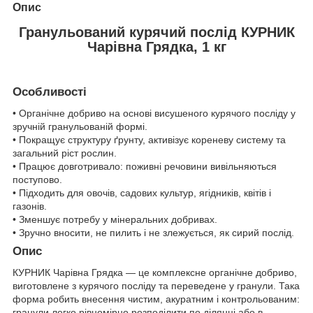
Опис
Гранульований курячий послід КУРНИК
Чарівна Грядка, 1 кг
Особливості
• Органічне добриво на основі висушеного курячого посліду у
зручній гранульованій формі.
• Покращує структуру ґрунту, активізує кореневу систему та
загальний ріст рослин.
• Працює довготривало: поживні речовини вивільняються
поступово.
• Підходить для овочів, садових культур, ягідників, квітів і
газонів.
• Зменшує потребу у мінеральних добривах.
• Зручно вносити, не пилить і не злежується, як сирий послід.
Опис
КУРНИК Чарівна Грядка — це комплексне органічне добриво,
виготовлене з курячого посліду та переведене у гранули. Така
форма робить внесення чистим, акуратним і контрольованим:
гранули легко рівномірно розподілити по ділянці або в