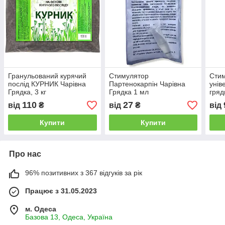
Гранульований курячий
Стимулятор
Стим
послід КУРНИК Чарівна
Партенокарпін Чарівна
унів
Грядка, 3 кг
Грядка 1 мл
гряд
110
27
від
₴
від
₴
від
Купити
Купити
Про нас
96% позитивних з 367 відгуків за рік
Працює з 31.05.2023
м. Одеса
Базова 13, Одеса, Україна