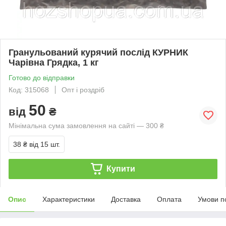
Гранульований курячий послід КУРНИК
Чарівна Грядка, 1 кг
Готово до відправки
Код: 315068
Опт і роздріб
50
від
₴
Мінімальна сума замовлення на сайті — 300 ₴
38 ₴
від 15 шт.
Купити
Опис
Характеристики
Доставка
Оплата
Умови п