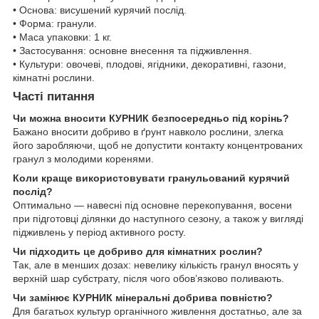
• Основа: висушений курячий послід.
• Форма: гранули.
• Маса упаковки: 1 кг.
• Застосування: основне внесення та підживлення.
• Культури: овочеві, плодові, ягідники, декоративні, газони,
кімнатні рослини.
Часті питання
Чи можна вносити КУРНИК безпосередньо під корінь?
Бажано вносити добриво в ґрунт навколо рослини, злегка
його заробляючи, щоб не допустити контакту концентрованих
гранул з молодими коренями.
Коли краще використовувати гранульований курячий
послід?
Оптимально — навесні під основне перекопування, восени
при підготовці ділянки до наступного сезону, а також у вигляді
підживлень у період активного росту.
Чи підходить це добриво для кімнатних рослин?
Так, але в менших дозах: невелику кількість гранул вносять у
верхній шар субстрату, після чого обов’язково поливають.
Чи замінює КУРНИК мінеральні добрива повністю?
Для багатьох культур органічного живлення достатньо, але за