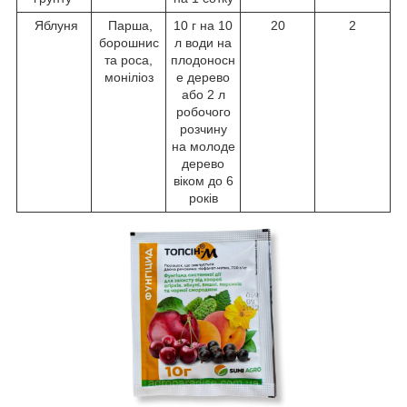
Яблуня
Парша,
10 г на 10
20
2
борошнис
л води на
та роса,
плодоносн
моніліоз
е дерево
або 2 л
робочого
розчину
на молоде
дерево
віком до 6
років