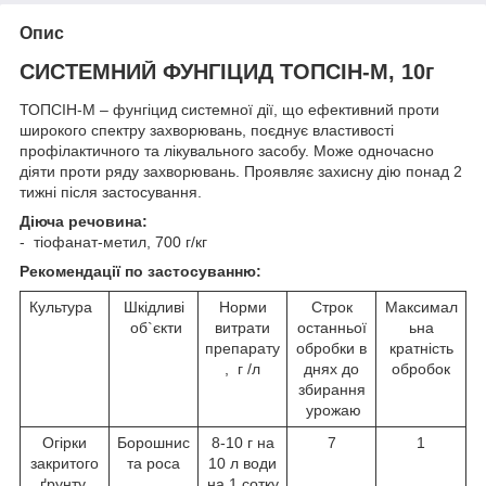
Опис
СИСТЕМНИЙ ФУНГІЦИД ТОПСІН-М, 10г
ТОПСІН-М – фунгіцид системної дії, що ефективний проти
широкого спектру захворювань, поєднує властивості
профілактичного та лікувального засобу. Може одночасно
діяти проти ряду захворювань. Проявляє захисну дію понад 2
тижні після застосування.
Діюча речовина:
- тіофанат-метил, 700 г/кг
Рекомендації по застосуванню:
Культура
Шкідливі
Норми
Строк
Максимал
об`єкти
витрати
останньої
ьна
препарату
обробки в
кратність
, г /л
днях до
обробок
збирання
урожаю
Огірки
Борошнис
8-10 г на
7
1
закритого
та роса
10 л води
ґрунту
на 1 сотку