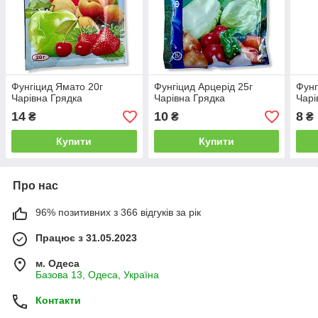
Фунгіцид Ямато 20г
Фунгіцид Арцерід 25г
Фунг
Чарівна Грядка
Чарівна Грядка
Чарі
14
10
8
₴
₴
₴
Купити
Купити
Про нас
96% позитивних з 366 відгуків за рік
Працює з 31.05.2023
м. Одеса
Базова 13, Одеса, Україна
Контакти