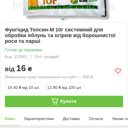
Фунгіцид Топсин-М 10г системний для
обробки яблунь та огірків від борошнистої
роси та парші
Готово до відправки
Код: 113081
Опт і роздріб
16
від
₴
Мінімальна сума замовлення на сайті — 300 ₴
14,40 ₴
від 10 шт.
12,80 ₴
від 100 шт.
Купити
Опис
Характеристики
Доставка
Оплата
Умови п