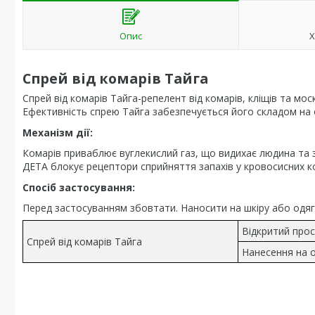
Опис
Х
Спрей від комарів Тайга
Спрей від комарів Тайга-репелент від комарів, кліщів та мос
Ефективність спрею Тайга забезпечується його складом на о
Механізм дії:
Комарів приваблює вуглекислий газ, що видихає людина та з
ДЕТА блокує рецептори сприйняття запахів у кровосисних ко
Спосіб застосування:
Перед застосуванням збовтати. Наносити на шкіру або одяг з
Відкритий прос
Спрей від комарів Тайга
Нанесення на о