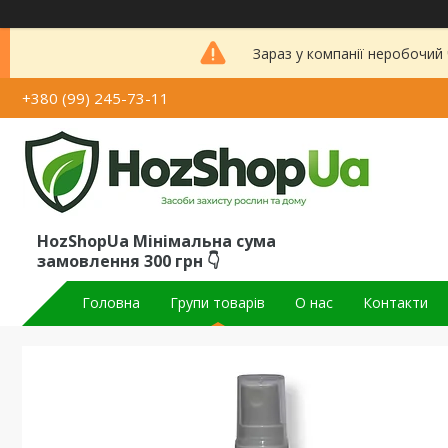
Зараз у компанії неробочий
+380 (99) 245-73-11
HozShopUa Мінімальна сума
замовлення 300 грн 👇
Головна
Групи товарів
О нас
Контакти