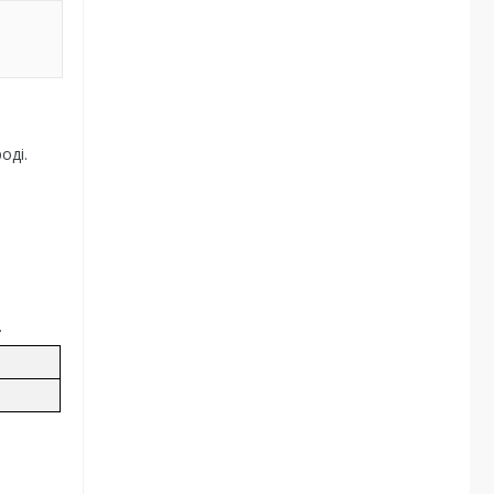
оді.
.