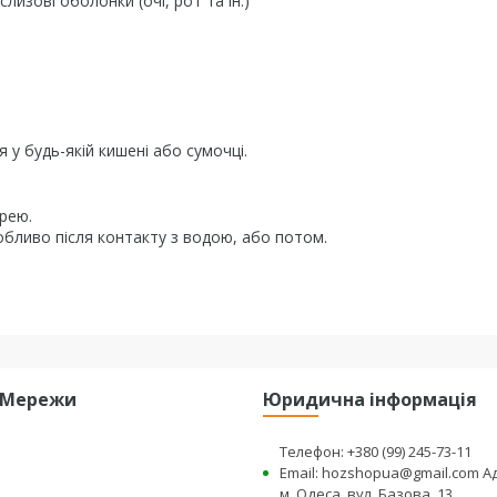
изові оболонки (очі, рот та ін.)
 у будь-якій кишені або сумочці.
прею.
собливо після контакту з водою, або потом.
і Мережи
Юридична інформація
Телефон: +380 (99) 245-73-11
Email: hozshopua@gmail.com А
м. Одеса, вул. Базова, 13