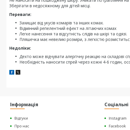
Не наносити на пошкоджену шкіру. Уникати потрапляння на сл
Зберігати в недосяжному для дітей місці.
Переваги:
Захищає від укусів комарів та інших комах.
Відмінний репелентний ефект на літаючих комах
Легке нанесення та відсутність слідів на шкірі та одязі.
Пляшечка має невеликі розміри, з легкістю розміститься
Недоліки:
Дехто може відчувати алергічну реакцію на складові с
Необхідність наносити спрей через кожні 4-6 годин, о
Інформація
Соціальн
Відгуки
Instagram
Про нас
Facebook