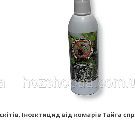
оскітів, Інсектицид від комарів Тайга сп