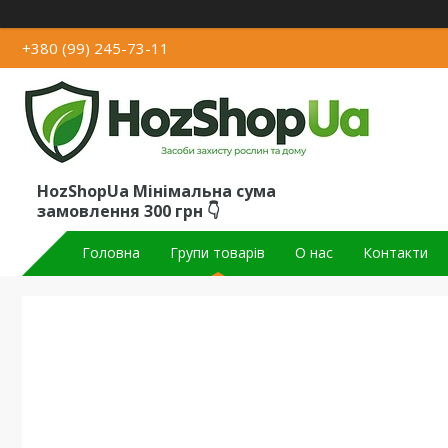
+380 (99) 245-73-11
HozShopUa Мінімальна сума
замовлення 300 грн 👇
Головна
Групи товарів
О нас
Контакти