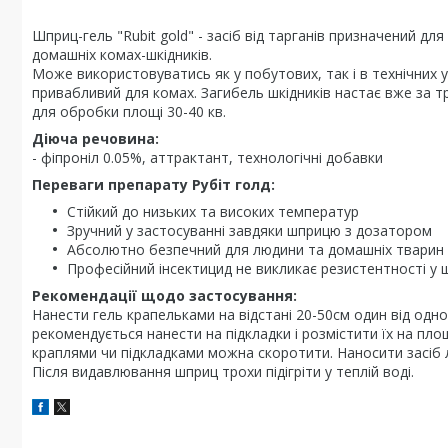
Шприц-гель "Rubit gold" - засіб від тарганів призначений дл
домашніх комах-шкідників.
Може використовуватись як у побутових, так і в технічних 
привабливий для комах. Загибель шкідників настає вже за тр
для обробки площі 30-40 кв.
Діюча речовина:
- фіпроніл 0.05%, аттрактант, технологічні добавки
Переваги препарату Рубіт голд:
Стійкий до низьких та високих температур
Зручний у застосуванні завдяки шприцю з дозатором
Абсолютно безпечний для людини та домашніх тварин
Професійний інсектицид не викликає резистентності у ш
Рекомендації щодо застосування:
Нанести гель крапельками на відстані 20-50см один від одно
рекомендується нанести на підкладки і розмістити їх на пло
краплями чи підкладками можна скоротити. Наносити засіб л
Після видавлювання шприц трохи підігріти у теплій воді.