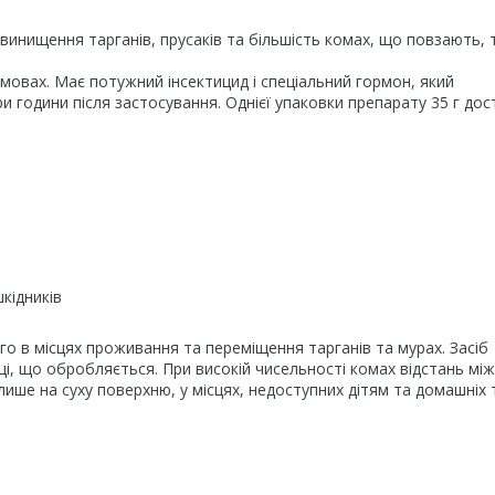
я винищення тарганів, прусаків та більшість комах, що повзають, 
умовах. Має потужний інсектицид і спеціальний гормон, який
и години після застосування. Однієї упаковки препарату 35 г до
кідників
го в місцях проживання та переміщення тарганів та мурах. Засіб
щі, що обробляється. При високій чисельності комах відстань між
ише на суху поверхню, у місцях, недоступних дітям та домашніх 