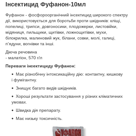
Інсектицид Фуфанон-10мл
Фуфанон - фосфороорганічний інсектицид широкого спектру
дії, використовується для боротьби проти шкідників: кліщі,
попелиці, трипси, довгоносики, плодожерки, листовійки,
мідяниця, пильщики, щитівки, ложнощитівки, мухи,
білокрилка, малиновий жук, білани, совки, молі, галиці,
п'ядуни, вогнівки та інші.
Діюча речовина
- малатіон, 570 г/л
Переваги інсектициду Фуфанон:
Має різнобічну інтоксикаційну дію: контактну, кишкову
і фумігантну.
Знищує багато видів шкідників.
Хороші результати застосування у різних кліматичних
умовах.
Швидка дія препарату.
Має низьку токсичність.