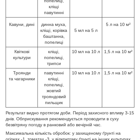
попелиці,
кліщі
павутинні
Кавуни, дині
динна муха,
5 л на 10 м²
кліщі, корівка
5 мл на 5 л
баштанна,
попелиці
Квіткові
кліщі,
10 мл на 10 л
1,5 л на 10 м²
культури
попелиці,
трипси
Троянди
павутинні
10 мл на 10 л
1,5 л на 10 м²
та чагарники
кліщі,
попелиці,
жовтий
трояндовий
пильщик
Результат видно протягом доби. Період захисного впливу 3-15
днів. Обприскування рекомендується проводити в суху
безвітряну погоду в ранковий або вечірній час.
Максимальна кількість обробок: у захищеному ґрунті на
огірках -1, томатах -3, у відкритому ґрунті на інших культурах