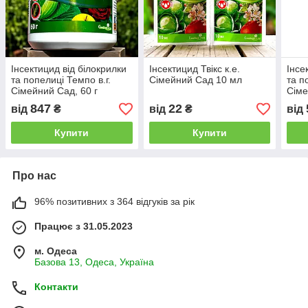
Інсектицид від білокрилки
Інсектицид Твікс к.е.
Інсе
та попелиці Темпо в.г.
Сімейний Сад 10 мл
та п
Сімейний Сад, 60 г
Сіме
847
22
від
₴
від
₴
від
Купити
Купити
Про нас
96% позитивних з 364 відгуків за рік
Працює з 31.05.2023
м. Одеса
Базова 13, Одеса, Україна
Контакти