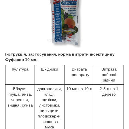
Інструкція, застосування, норма витрати інсектициду
Фуфанон 10 мл:
Культура
Шкідники
Витрата
Витрата
препарату
робочої
рідини
Яблуня,
довгоносики,
10 мл на 10 л
2-5 л на 1
груша, айва,
кліщі,
дерево
черешня,
щитівки,
вишня, слива
листовійки,
пильщики,
плодожерки,
вишнева
муха