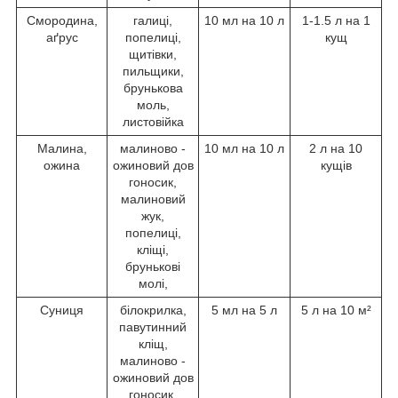
Смородина,
галиці,
10 мл на 10 л
1-1.5 л на 1
аґрус
попелиці,
кущ
щитівки,
пильщики,
брунькова
моль,
листовійка
Малина,
малиново -
10 мл на 10 л
2 л на 10
ожина
ожиновий дов
кущів
гоносик,
малиновий
жук,
попелиці,
кліщі,
брунькові
молі,
Суниця
білокрилка,
5 мл на 5 л
5 л на 10 м²
павутинний
кліщ,
малиново -
ожиновий дов
гоносик,