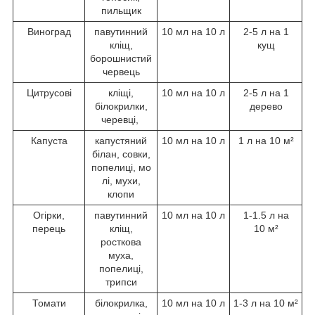
пильщик
Виноград
павутинний
10 мл на 10 л
2-5 л на 1
кліщ,
кущ
борошнистий
червець
Цитрусові
кліщі,
10 мл на 10 л
2-5 л на 1
білокрилки,
дерево
черевці,
Капуста
капустяний
10 мл на 10 л
1 л на 10 м²
білан, совки,
попелиці, мо
лі, мухи,
клопи
Огірки,
павутинний
10 мл на 10 л
1-1.5 л на
перець
кліщ,
10 м²
росткова
муха,
попелиці,
трипси
Томати
білокрилка,
10 мл на 10 л
1-3 л на 10 м²