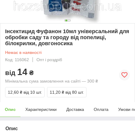
Інсектицид Фуфанон 10мл універсальний для
обробки саду та городу від попелиці,
білокрилки, довгоносика
Немає в наявності
Код: 116062
Опт і роздріб
14
від
₴
Мінімальна сума замовлення на сайті — 300 ₴
12,60 ₴
від 10 шт.
11,20 ₴
від 80 шт.
Опис
Характеристики
Доставка
Оплата
Умови п
Опис