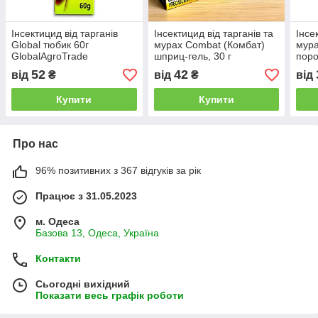
Інсектицид від тарганів
Інсектицид від тарганів та
Інсе
Global тюбик 60г
мурах Combat (Комбат)
мура
GlobalAgroTrade
шприц-гель, 30 г
поро
52
42
від
₴
від
₴
від
Купити
Купити
Про нас
96% позитивних з 367 відгуків за рік
Працює з 31.05.2023
м. Одеса
Базова 13, Одеса, Україна
Контакти
Сьогодні вихідний
Показати весь графік роботи