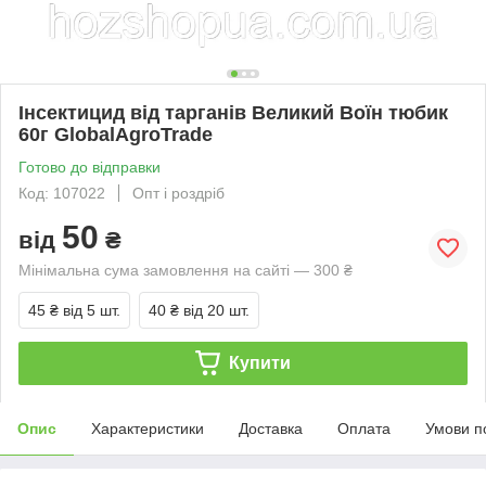
Інсектицид від тарганів Великий Воїн тюбик
60г GlobalAgroTrade
Готово до відправки
Код: 107022
Опт і роздріб
50
від
₴
Мінімальна сума замовлення на сайті — 300 ₴
45 ₴
від 5 шт.
40 ₴
від 20 шт.
Купити
Опис
Характеристики
Доставка
Оплата
Умови п