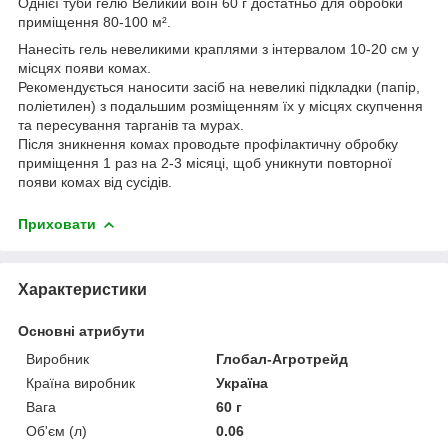
Однієї туби гелю Великий воїн 60 г достатньо для обробки
приміщення 80-100 м².
Нанесіть гель невеликими краплями з інтервалом 10-20 см у
місцях появи комах.
Рекомендується наносити засіб на невеликі підкладки (папір,
поліетилен) з подальшим розміщенням їх у місцях скупчення
та пересування тарганів та мурах.
Після зникнення комах проводьте профілактичну обробку
приміщення 1 раз на 2-3 місяці, щоб уникнути повторної
появи комах від сусідів.
Приховати
Характеристики
Основні атрибути
Виробник
Глобал-Агротрейд
Країна виробник
Україна
Вага
60 г
Об'єм (л)
0.06