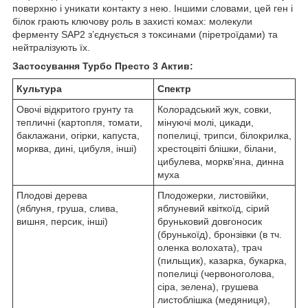
поверхню і уникати контакту з нею. Іншими словами, цей ген і
білок грають ключову роль в захисті комах: молекули
ферменту SAP2 з’єднується з токсинами (піретроїдами) та
нейтралізують їх.
Застосування Турбо Престо 3 Актив:
Культура
Спектр
Овочі відкритого грунту та
Колорадський жук, совки,
тепличні (картопля, томати,
мінуючі молі, цикади,
баклажани, огірки, капуста,
попелиці, трипси, білокрилка,
морква, дині, цибуля, інші)
хрестоцвіті блішки, білани,
цибулева, моркв’яна, динна
муха
Плодові дерева
Плодожерки, листовійки,
(яблуня, груша, слива,
яблуневий квіткоїд, сірий
вишня, персик, інші)
бруньковий довгоносик
(брунькоїд), бронзівки (в тч.
оленка волохата), трач
(пильщик), казарка, букарка,
попелиці (червоноголова,
сіра, зелена), грушева
листоблішка (медяниця),