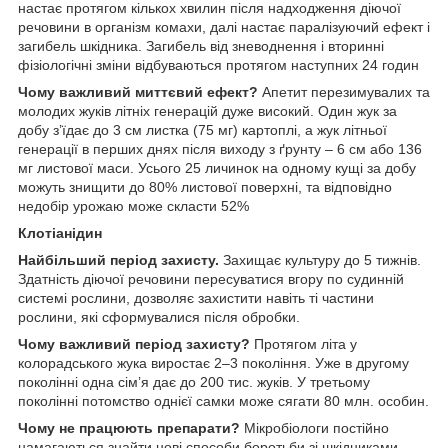
настає протягом кількох хвилин після надходження діючої
речовини в організм комахи, далі настає паралізуючий ефект і
загибель шкідника. Загибель від зневоднення і вторинні
фізіологічні зміни відбуваються протягом наступних 24 годин
Чому важливий миттєвий ефект?
Апетит перезимувалих та
молодих жуків літніх генерацій дуже високий. Один жук за
добу з’їдає до 3 см листка (75 мг) картоплі, а жук літньої
генерації в перших днях після виходу з ґрунту – 6 см або 136
мг листової маси. Усього 25 личинок на одному кущі за добу
можуть знищити до 80% листової поверхні, та відповідно
недобір урожаю може скласти 52%
Клотіанідин
Найбільший період захисту.
Захищає культуру до 5 тижнів.
Здатність діючої речовини пересуватися вгору по судинній
системі рослини, дозволяє захистити навіть ті частини
рослини, які сформувалися після обробки.
Чому важливий період захисту?
Протягом літа у
колорадського жука виростає 2–3 покоління. Уже в другому
поколінні одна сім’я дає до 200 тис. жуків. У третьому
поколінні потомство однієї самки може сягати 80 млн. особин.
Чому не працюють препарати?
Мікробіологи постійно
намагаються знайти нові способи боротьби зі шкідниками,