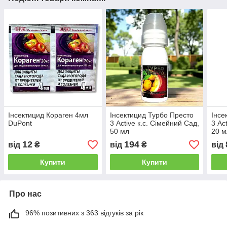
Інсектицид Кораген 4мл
Інсектицид Турбо Престо
Інсе
DuPont
3 Active к.с. Сімейний Сад,
3 Ac
50 мл
20 м
12
194
від
₴
від
₴
від
Купити
Купити
Про нас
96% позитивних з 363 відгуків за рік