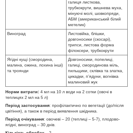
галиця листкова,
трубкокрути, вишнева муха,
мінуючі молі, шовкопряди,
АБМ (американський білий
метелик)
Виноград
Листовійка, блішки,
довгоносики (скосарі),
трипси, листова форма
філоксери, трубкокрути
Ягідні кущі (смородина,
Довгоносики, попелиці,
малина, ожина, лохина інші)
галиці, смородинова міль,
та троянди
пильщики, склівка та златка,
цикадки, п’ядуни, вогнівка
малиновий жук
Норми витрати:
4 мл на 10 л води на 2 сотки (овочі в
теплицях 2 мл на 5 л)
Період застосування
: профілактично по вегетації (до/після
цвітіння), а також в період виявлення шкідника.
Період очікування
: овочеві – 20 (теплиці – 5-7), плодово-
ягідні, виноград – 30 днів.
Кількість обробок
– 2.