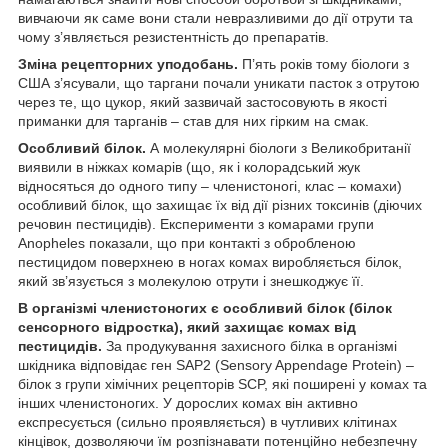
вивчаючи як саме вони стали невразливими до дії отрути та
чому з’являється резистентність до препаратів.
Зміна рецепторних уподобань.
П’ять років тому біологи з
США з’ясували, що таргани почали уникати пасток з отрутою
через те, що цукор, який зазвичай застосовують в якості
приманки для тарганів – став для них гірким на смак.
Особливий білок.
А молекулярні біологи з Великобританії
виявили в ніжках комарів (що, як і колорадський жук
відносяться до одного типу – членистоногі, клас – комахи)
особливий білок, що захищає їх від дії різних токсинів (діючих
речовин пестицидів). Експерименти з комарами групи
Anopheles показали, що при контакті з обробленою
пестицидом поверхнею в ногах комах виробляється білок,
який зв’язується з молекулою отрути і знешкоджує її.
В організмі членистоногих є особливий білок (білок
сенсорного відростка), який захищає комах від
пестицидів.
За продукування захисного білка в організмі
шкідника відповідає ген SAP2 (Sensory Appendage Protein) –
білок з групи хімічних рецепторів SCP, які поширені у комах та
інших членистоногих. У дорослих комах він активно
експресується (сильно проявляється) в чутливих клітинах
кінцівок, дозволяючи їм розпізнавати потенційно небезпечну