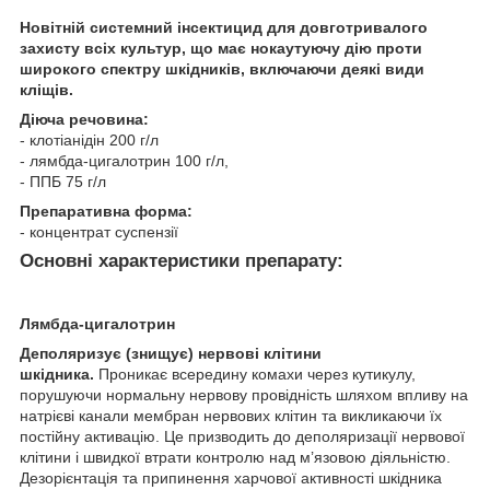
Новітній системний інсектицид для довготривалого
захисту всіх культур, що має нокаутуючу дію проти
широкого спектру шкідників, включаючи деякі види
кліщів.
Діюча речовина:
- клотіанідін 200 г/л
- лямбда-цигалотрин 100 г/л,
- ППБ 75 г/л
Препаративна форма:
- концентрат суспензії
Основні характеристики препарату:
Лямбда-цигалотрин
Деполяризує (знищує) нервові клітини
шкідника.
Проникає всередину комахи через кутикулу,
порушуючи нормальну нервову провідність шляхом впливу на
натрієві канали мембран нервових клітин та викликаючи їх
постійну активацію. Це призводить до деполяризації нервової
клітини і швидкої втрати контролю над м’язовою діяльністю.
Дезорієнтація та припинення харчової активності шкідника