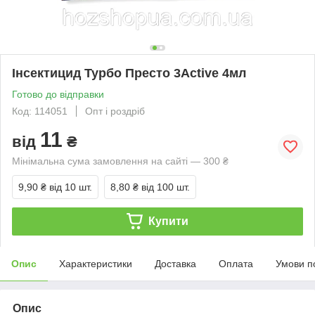
Інсектицид Турбо Престо 3Active 4мл
Готово до відправки
Код: 114051
Опт і роздріб
11
від
₴
Мінімальна сума замовлення на сайті — 300 ₴
9,90 ₴
від 10 шт.
8,80 ₴
від 100 шт.
Купити
Опис
Характеристики
Доставка
Оплата
Умови п
Опис