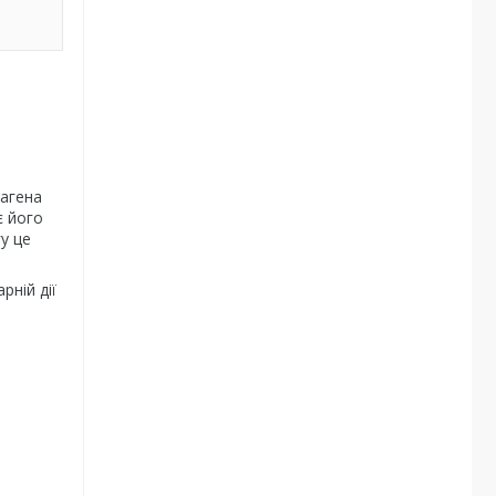
рагена
є його
у це
рній дії