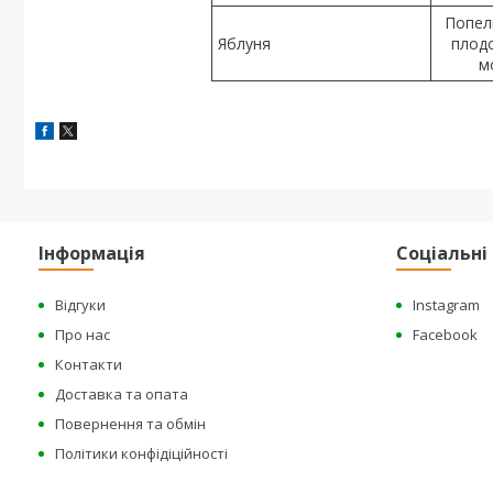
Попели
Яблуня
плод
м
Інформація
Соціальн
Відгуки
Instagram
Про нас
Facebook
Контакти
Доставка та опата
Повернення та обмін
Політики конфідіційності