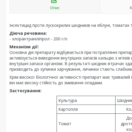
Опис
Х
Інсектицид проти лускокрилих шкідників на яблуні, томатах 
Діюча речовина:
- хлорантраніліпрол - 200 г/л
Механізм дії:
Основна дія препарату відбувається при потраплянні препар
активізується виведення внутрішніх запасів кальцію з м'язі
внутрішні запаси організмі. В результаті шкідник втрачає зд
призводить до зупинки харчування, личинки стають слабким
Крім високої біологічної активності препарат має тривалий пе
він має високу стійкість до змивання опадами.
Застосування:
Культура
Шкідни
Картопля
Ко
До
Томат
дротя
ко