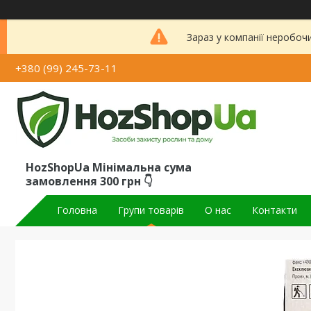
Зараз у компанії неробоч
+380 (99) 245-73-11
HozShopUa Мінімальна сума
замовлення 300 грн 👇
Головна
Групи товарів
О нас
Контакти