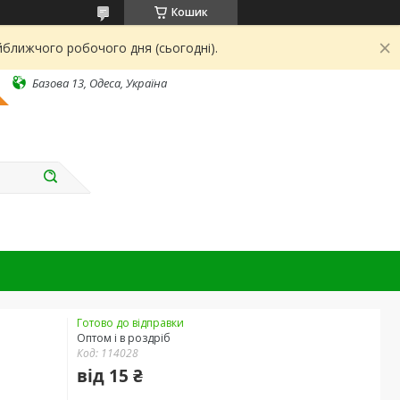
Кошик
йближчого робочого дня (сьогодні).
Базова 13, Одеса, Україна
Готово до відправки
Оптом і в роздріб
Код:
114028
від
15 ₴