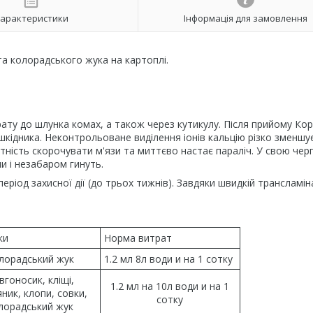
арактеристики
Інформація для замовлення
та колорадського жука на картоплі.
ату до шлунка комах, а також через кутикулу. Після прийому Ко
в шкідника. Неконтрольоване виділення іонів кальцію різко зменшу
атність скорочувати м'язи та миттєво настає параліч. У свою черг
и і незабаром гинуть.
ріод захисної дії (до трьох тижнів). Завдяки швидкій трансламіна
ки
Норма витрат
лорадський жук
1.2 мл 8л води и на 1 сотку
вгоносик, кліщі,
1.2 мл на 10л води и на 1
ник, клопи, совки,
сотку
лорадський жук