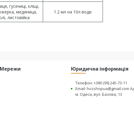
ця, гусениці, кліщі,
ожерка, медяница,
1.2 мл на 10л води
олі, листовійка
і Мережи
Юридична інформація
Телефон: +380 (99) 245-73-11
Email: hozshopua@gmail.com А
м. Одеса, вул. Базова, 13