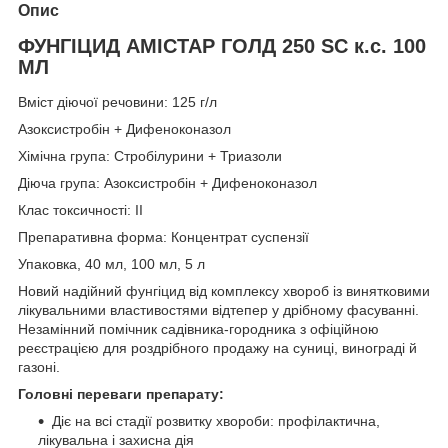
Опис
ФУНГІЦИД АМІСТАР ГОЛД 250 SC к.с. 100
МЛ
Вміст діючої речовини: 125 г/л
Азоксистробін + Дифеноконазол
Хімічна група: Стробілурини + Триазоли
Діюча група: Азоксистробін + Дифеноконазол
Клас токсичності: ІІ
Препаративна форма: Концентрат суспензії
Упаковка, 40 мл, 100 мл, 5 л
Новий надійний фунгіцид від комплексу хвороб із винятковими
лікувальними властивостями відтепер у дрібному фасуванні.
Незамінний помічник садівника-городника з офіційною
реєстрацією для роздрібного продажу на суниці, винограді й
газоні.
Головні переваги препарату:
Діє на всі стадії розвитку хвороби: профілактична,
лікувальна і захисна дія