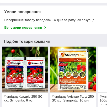
Умови повернення
Повернення товару впродовж 14 днів за рахунок покупця
Всі умови повернення
Подібні товари компанії
Фунгіцид Квадріс 250 SC
Фунгіцид Амістар Голд 250
Фунг
к.с. Syngenta, 6 мл
SC к.с. Syngenta, 10 мл
100м
полу