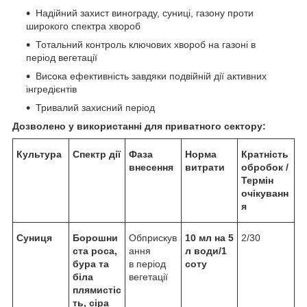
Надійний захист винограду, суниці, газону проти
широкого спектра хвороб
Тотальний контроль ключових хвороб на газоні в
період вегетації
Висока ефективність завдяки подвійній дії активних
інгредієнтів
Тривалий захисний період
Дозволено у використанні для приватного сектору:
Культура
Спектр дії
Фаза
Норма
Кратність
внесення
витрати
обробок /
Термін
очікуванн
я
Суниця
Борошни
Обприскув
10 мл на 5
2/30
ста роса,
ання
л води/1
бура та
в період
соту
біла
вегетації
плямистіс
ть, сіра