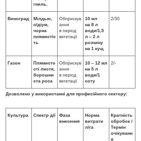
гниль.
Виноград
Мілдью,
Обприскув
10 мл
2/30
оїдіум,
ання
на
8
л
чорна
в період
води/
1,5
плямистіс
вегетації
л – 2 л
ть
розчину
на 1 кущ
Газон
Плямисто
Обприскув
10
– 12
мл
2/-
сті листя,
ання
на 5 л
борошни
в період
води/1
ста роса
вегетації
соту
Дозволено у використанні для
професійного сектору
:
Культура
Спектр дії
Фаза
Норма
Кратність
внесення
витрати
обробок /
л/га
Термін
очікуванн
я