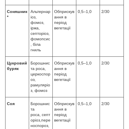
Соняшник
Альтернар
Обприскув
0,5–1,0
2/30
*
іоз,
ання в
фомоз,
період
іржа,
вегетації
септоріоз,
фомопсис
, біла
гниль
Цукровий
Борошнис
Обприскув
0,5–1,0
2/30
буряк
та роса,
ання в
церкоспор
період
оз,
вегетації
рамуляріо
з, фомоз
Соя
Борошнис
Обприскув
0,5–1,0
2/30
та
ання в
роса, септ
період
оріоз,пере
вегетації
носпороз,