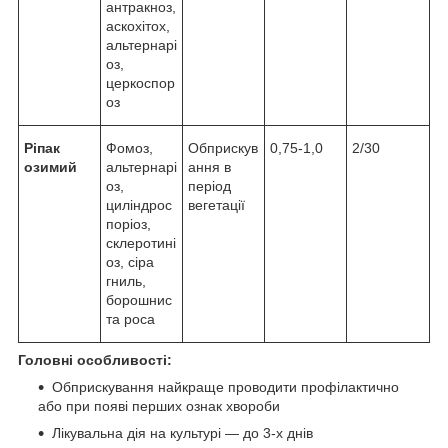
антракноз,
аскохітох,
альтернарі
оз,
церкоспор
оз
Ріпак
Фомоз,
Обприскув
0,75-1,0
2/30
озимий
альтернарі
ання в
оз,
період
циліндрос
вегетації
поріоз,
склеротині
оз, сіра
гниль,
борошнис
та роса
Головні особливості:
Обприскування найкраще проводити профілактично
або при появі перших ознак хвороби
Лікувальна дія на культурі — до 3-х днів