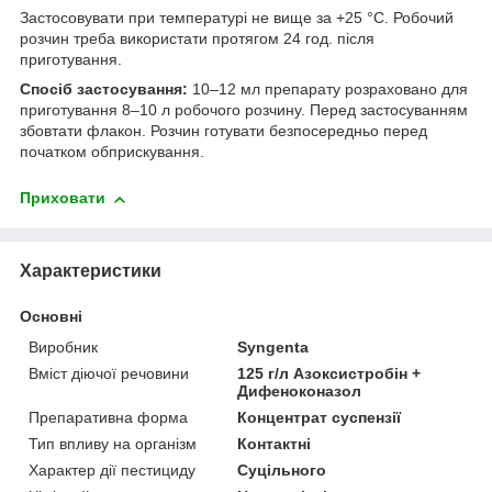
Застосовувати при температурі не вище за +25 °С. Робочий
розчин треба використати протягом 24 год. після
приготування.
Спосіб застосування
:
10–12 мл препарату розраховано для
приготування 8–10 л робочого розчину. Перед застосуванням
збовтати флакон. Розчин готувати безпосередньо перед
початком обприскування.
Приховати
Характеристики
Основні
Виробник
Syngenta
Вміст діючої речовини
125 г/л Азоксистробін +
Дифеноконазол
Препаративна форма
Концентрат суспензії
Тип впливу на організм
Контактні
Характер дії пестициду
Суцільного