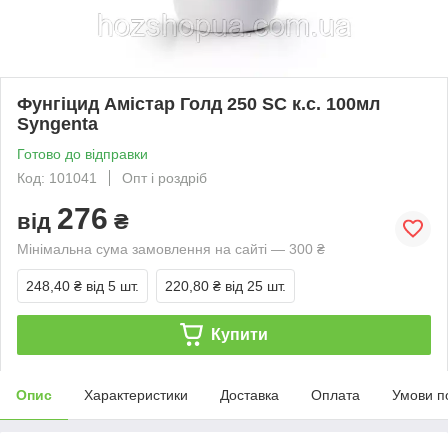
Фунгіцид Амістар Голд 250 SC к.с. 100мл
Syngenta
Готово до відправки
Код: 101041
Опт і роздріб
276
від
₴
Мінімальна сума замовлення на сайті — 300 ₴
248,40 ₴
від 5 шт.
220,80 ₴
від 25 шт.
Купити
Опис
Характеристики
Доставка
Оплата
Умови п