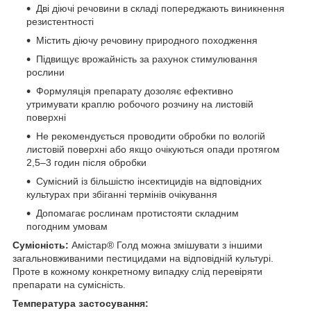
Дві діючі речовини в складі попереджають виникнення
резистентності
Містить діючу речовину природного походження
Підвищує врожайність за рахунок стимулювання
рослини
Формуляція препарату дозоляє ефективно
утримувати краплю робочого розчину на листовій
поверхні
Не рекомендується проводити обробки по вологій
листовій поверхні або якщо очікуються опади протягом
2,5–3 годин після обробки
Сумісний із більшістю інсектицидів на відповідних
культурах при збіганні термінів очікування
Допомагає рослинам протистояти складним
погодним умовам
Сумісність:
Амістар® Голд можна змішувати з іншими
загальновживаними пестицидами на відповідній культурі.
Проте в кожному конкретному випадку слід перевіряти
препарати на сумісність.
Температура застосування: