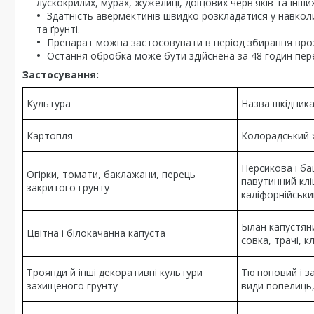
лускокрилих, мурах, жужелиці, дощових черв'яків та інших
Здатність авермектинів швидко розкладатися у навко
та ґрунті.
Препарат можна застосовувати в період збирання врож
Остання обробка може бути здійснена за 48 годин пе
Застосування:
Культура
Назва шкідник
Картопля
Колорадський 
Персикова і ба
Огірки, томати, баклажани, перець
павутинний клі
закритого грунту
каліфорнійськи
Білан капустяни
Цвітна і білокачанна капуста
совка, трачі, к
Троянди й інші декоративні культури
Тютюновий і за
захищеного грунту
види попелиць,