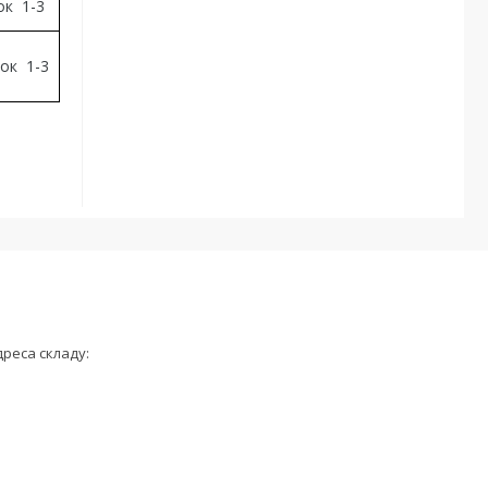
ок 1-3
бок 1-3
дреса складу: