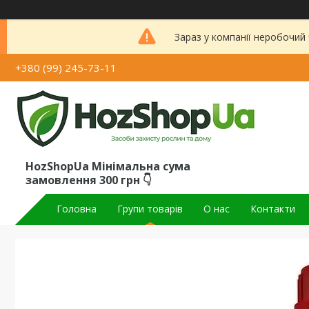
Зараз у компанії неробочий
+380 (99) 245-73-11
HozShopUa Мінімальна сума
замовлення 300 грн 👇
Головна
Групи товарів
О нас
Контакти