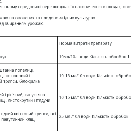
.
лишньому середовищі перешкоджає їх накопиченню в плодах, ово
аю на овочевих та плодово-ягідних культурах.
ред збиранням урожаю.
а
Норма витрати препарату
жук
10мл/10л води Кількість обробок 1
штанна попелиці,
щ, тютюновий і
10-15 мл/10л води Кількість оброб
й трипси, білокрілка
й і ріп’яний, капустяна
10-15 мл/10л води Кількість оброб
ліщі, листокрутки і п’ядуни
хідний квітковий трипси, всі
25 мл /10л води Кількість обробок 
 павутинний кліщ