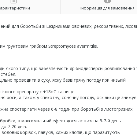
арактеристики
Інформація для замовлення
ений для боротьби зі шкідниками овочевих, декоративних, лісов
 ґрунтовим грибком Streptomyces avermitilis.
дь-якого типу, що забезпечують дрібнодисперсні розпилювання 
 стебел.
льно проводити в суху, ясну безвітряну погоду при низькій
ічного препарату є +18оС та вище.
я роси, а також у спекотну, сонячну погоду, оскільки це знижує
ожна спостерігати через 6-8 годин при боротьбі з листогризних
обробки, а максимальний ефект досягається на 5-7-й день.
до 7-20 днів.
золових корівок, павуків, хижих клопів, що паразитують