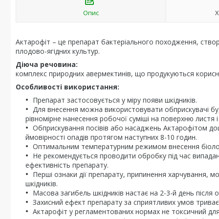
Опис
Х
Актарофіт – це препарат бактеріального походження, створ
плодово-ягідних культур.
Діюча речовина:
комплекс природних авермектинів, що продукуються корисним
Особливості використання:
Препарат застосовується у міру появи шкідників.
Для внесення можна використовувати обприскувачі бу
рівномірне нанесення робочої суміші на поверхню листя і
Обприскування посівів або насаджень Актарофітом доці
ймовірності опадів протягом наступних 8-10 годин.
Оптимальним температурним режимом внесення біолог
Не рекомендується проводити обробку під час випаданн
ефективність препарату.
Перші ознаки дії препарату, припинення харчування, м
шкідників.
Масова загибель шкідників настає на 2-3-й день після 
Захисний ефект препарату за сприятливих умов триває 
Актарофіт у регламентованих нормах не токсичний для 