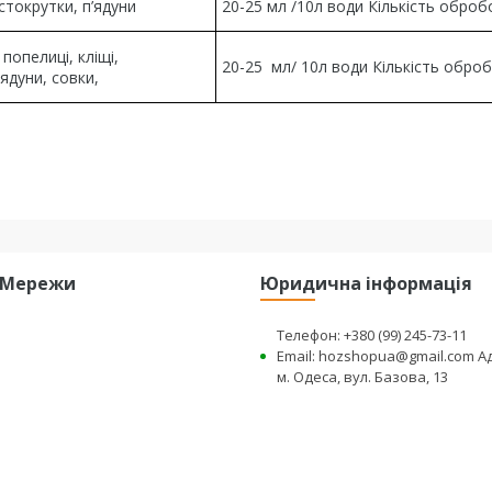
истокрутки, п’ядуни
20-25 мл /10л води Кількість оброб
попелиці, кліщі,
20-25 мл/ 10л води Кількість обро
ядуни, совки,
і Мережи
Юридична інформація
Телефон: +380 (99) 245-73-11
Email: hozshopua@gmail.com А
м. Одеса, вул. Базова, 13