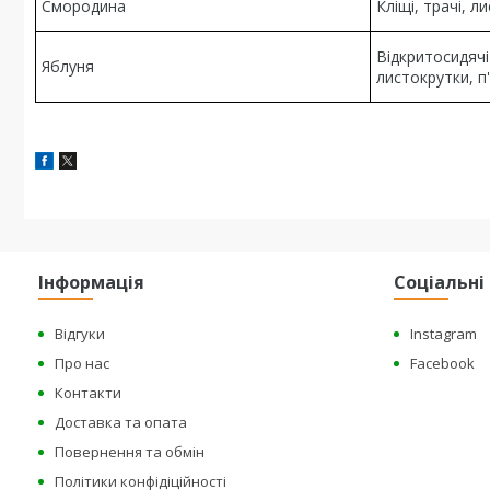
Смородина
Кліщі, трачі, л
Відкритосидячі 
Яблуня
листокрутки, п'
Інформація
Соціальн
Відгуки
Instagram
Про нас
Facebook
Контакти
Доставка та опата
Повернення та обмін
Політики конфідіційності