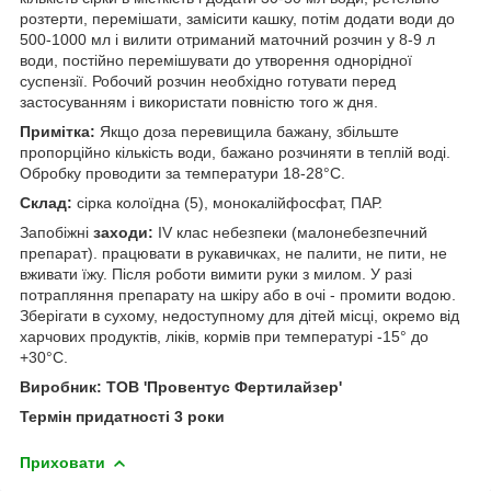
розтерти, перемішати, замісити кашку, потім додати води до
500-1000 мл і вилити отриманий маточний розчин у 8-9 л
води, постійно перемішувати до утворення однорідної
суспензії. Робочий розчин необхідно готувати перед
застосуванням і використати повністю того ж дня.
Примітка:
Якщо доза перевищила бажану, збільште
пропорційно кількість води, бажано розчиняти в теплій воді.
Обробку проводити за температури 18-28°С.
Склад:
сірка колоїдна (5), монокалійфосфат, ПАР.
Запобіжні
заходи:
IV клас небезпеки (малонебезпечний
препарат). працювати в рукавичках, не палити, не пити, не
вживати їжу. Після роботи вимити руки з милом. У разі
потрапляння препарату на шкіру або в очі - промити водою.
Зберігати в сухому, недоступному для дітей місці, окремо від
харчових продуктів, ліків, кормів при температурі -15° до
+30°С.
Виробник: ТОВ 'Провентус Фертилайзер'
Термін придатності 3 роки
Приховати