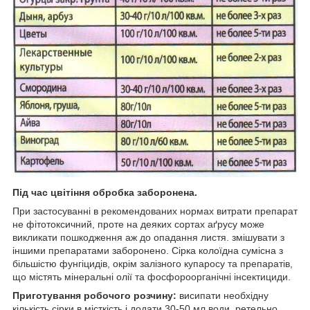
Під час цвітіння обробка заборонена.
При застосуванні в рекомендованих нормах витрати препарат
не фітотоксичний, проте на деяких сортах аґрусу може
викликати пошкодження аж до опадання листя. змішувати з
іншими препаратами заборонено. Сірка колоїдна сумісна з
більшістю фунгіцидів, окрім залізного купаросу та препаратів,
що містять мінеральні олії та фосфороорганічні інсектициди.
Приготування робочого розчину:
висипати необхідну
кількість сірки в місткість і додати 30-50 мл води, ретельно