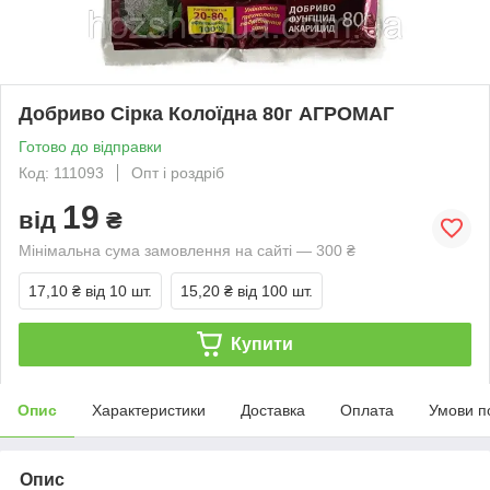
Добриво Сірка Колоїдна 80г АГРОМАГ
Готово до відправки
Код: 111093
Опт і роздріб
19
від
₴
Мінімальна сума замовлення на сайті — 300 ₴
17,10 ₴
від 10 шт.
15,20 ₴
від 100 шт.
Купити
Опис
Характеристики
Доставка
Оплата
Умови п
Опис