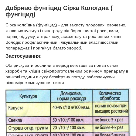
Добриво фунгіцид Сірка Колоїдна (
фунгіцид)
Сірка колоїдна (фунгіцид) - для захисту плодових, овочевих,
квіткових культур і винограду від борошнистої роси, кили,
парші, оїдууму, антракнозу, аскохітозу та рослинних кліщів.
Володіє профілактичними і лікувальними властивостями,
попереджає і пригнічує багато хвороб.
Застосування:
Обприскувати рослини в період вегетації за появи ознак
хвороби та кліщів свіжоприготовленим розчином препарату в
ранкові години в суху безвітряну погоду, забезпечуючи
рівномірне змочування листя.