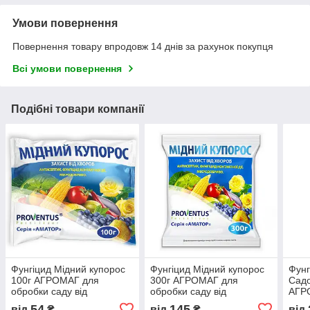
Умови повернення
Повернення товару впродовж 14 днів за рахунок покупця
Всі умови повернення
Подібні товари компанії
Фунгіцид Мідний купорос
Фунгіцид Мідний купорос
Фунг
100г АГРОМАГ для
300г АГРОМАГ для
Сад
обробки саду від
обробки саду від
АГРО
грибкових захворювань
грибкових захворювань
54
145
від
₴
від
₴
від