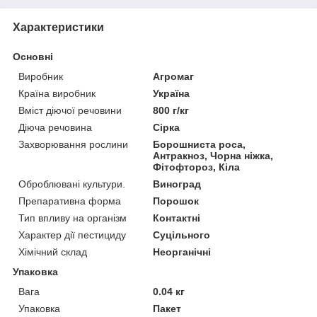
Характеристики
Основні
Виробник
Агромаг
Країна виробник
Україна
Вміст діючої речовини
800 г/кг
Діюча речовина
Сірка
Захворювання рослини
Борошниста роса,
Антракноз, Чорна ніжка,
Фітофтороз, Кіла
Оброблювані культури.
Виноград
Препаративна форма
Порошок
Тип впливу на організм
Контактні
Характер дії пестициду
Суцільного
Хімічний склад
Неорганічні
Упаковка
Вага
0.04 кг
Упаковка
Пакет