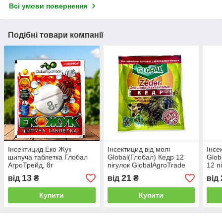
Всі умови повернення
Подібні товари компанії
Інсектицид Еко Жук
Інсектицид від молі
Інсе
шипуча таблетка Глобал
Global(Глобал) Кедр 12
Glob
АгроТрейд, 8г
пігулок GlobalAgroTrade
12 п
Glob
13
21
від
₴
від
₴
від
Купити
Купити