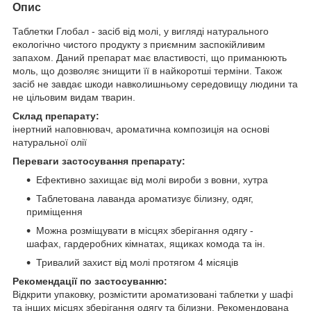
Опис
Таблетки Глобал - засіб від молі, у вигляді натурального
екологічно чистого продукту з приємним заспокійливим
запахом. Даний препарат має властивості, що приманюють
моль, що дозволяє знищити її в найкоротші терміни. Також
засіб не завдає шкоди навколишньому середовищу людини та
не цільовим видам тварин.
Склад препарату:
інертний наповнювач, ароматична композиція на основі
натуральної олії
Переваги застосування препарату:
Ефективно захищає від молі вироби з вовни, хутра
Таблетована лаванда ароматизує білизну, одяг,
приміщення
Можна розміщувати в місцях зберігання одягу -
шафах, гардеробних кімнатах, ящиках комода та ін.
Тривалий захист від молі протягом 4 місяців
Рекомендації по застосуванню:
Відкрити упаковку, розмістити ароматизовані таблетки у шафі
та інших місцях зберігання одягу та білизни. Рекомендована