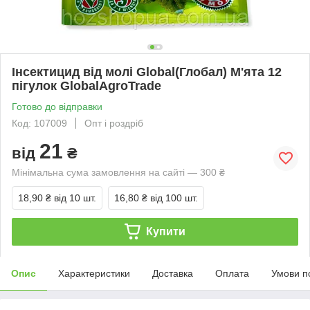
Інсектицид від молі Global(Глобал) М'ята 12
пігулок GlobalAgroTrade
Готово до відправки
Код: 107009
Опт і роздріб
21
від
₴
Мінімальна сума замовлення на сайті — 300 ₴
18,90 ₴
від 10 шт.
16,80 ₴
від 100 шт.
Купити
Опис
Характеристики
Доставка
Оплата
Умови п