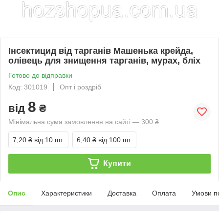
Інсектицид від тарганів Машенька крейда,
олівець для знищення тарганів, мурах, бліх
Готово до відправки
Код: 301019
Опт і роздріб
8
від
₴
Мінімальна сума замовлення на сайті — 300 ₴
7,20 ₴
від 10 шт.
6,40 ₴
від 100 шт.
Купити
Опис
Характеристики
Доставка
Оплата
Умови п