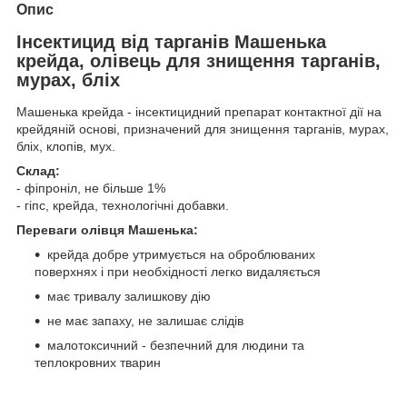
Опис
Інсектицид від тарганів Машенька
крейда, олівець для знищення тарганів,
мурах, бліх
Машенька крейда - інсектицидний препарат контактної дії на
крейдяній основі, призначений для знищення тарганів, мурах,
бліх, клопів, мух.
Склад:
- фіпроніл, не більше 1%
- гіпс, крейда, технологічні добавки.
Переваги олівця Машенька:
крейда добре утримується на оброблюваних
поверхнях і при необхідності легко видаляється
має тривалу залишкову дію
не має запаху, не залишає слідів
малотоксичний - безпечний для людини та
теплокровних тварин