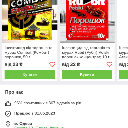
Інсектицид від тарганів та
Інсектицид від тарганів та
Інсе
мурах Combat (Комбат)
мурах Rubit (Рубіт) Polski
мура
порошок, 50 г
порошок концентрат, 10 г
Атак
10 г
23
32
від
₴
від
₴
від
Купити
Купити
Про нас
96% позитивних з 367 відгуків за рік
Працює з 31.05.2023
м. Одеса