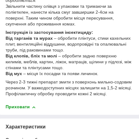
обробляється.
Звільнити частину олівця з упаковки та тримаючи за
поліетилен, нанести кілька смуг завширшки 2-4см на
поверхні. Таким чином обробити місця пересування,
скупчення або проживання комах.
Інструкція із застосування інсектициду:
Від тарганів та мурах
– обробити плінтуси, стики кахельних
плит, вентиляційні віддушини, водопровідні та опалювальні
труби, під раковинами тощо.
Від клопів, бліх та молі
– обробити задню поверхню
килимів, меблів, картин, ліжок, матраців, щілини у підлозі, між
стінами та плінтусами тощо.
Від мух
– місця їх посадки та появи личинок.
Через 2-3 тижні препарат змити з поверхонь мильно-содовим
розчином. У важкодоступних місцях залишити на 1,5-2 місяці.
Профілактичну обробку проводити кожні 2 місяці.
Приховати
Характеристики