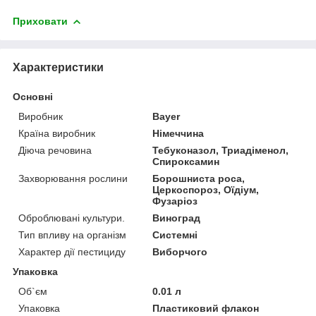
Приховати
Характеристики
Основні
Виробник
Bayer
Країна виробник
Німеччина
Діюча речовина
Тебуконазол, Триадіменол,
Спироксамин
Захворювання рослини
Борошниста роса,
Церкоспороз, Оїдіум,
Фузаріоз
Оброблювані культури.
Виноград
Тип впливу на організм
Системні
Характер дії пестициду
Виборчого
Упаковка
Об`єм
0.01 л
Упаковка
Пластиковий флакон