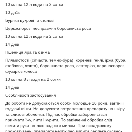
10 мл на 12 л води на 2 сотки
10 дн1в
Буряки цукрові та столові
Церкоспороз, несправжня борошниста роса
10 мл на 12 л води на 2 сотки
14 днів
Пшениця яра та озима
Плямистості (сітчаста, темно-бура), кореневі гнилі, іржа (бура,
стеблова, жовта), борошниста роса, септоріоз, пероноспороз,
фузаріоз колоса
10 мл на 8 л води на 2 сотки
14 днів
Особливості застосування
До роботи не допускаються особи молодше 18 років, вагітні і
годуючі жінки. Не допускати потрапляння препарату на шкіру
та слизові оболонки. Під час обробки забороняється
приймати їжу, пити і курити. По закінченні обробки слід
вимити руки теплою водою з милом. При випадковому
проковтуванні препарату необхідно випити декілька склянок