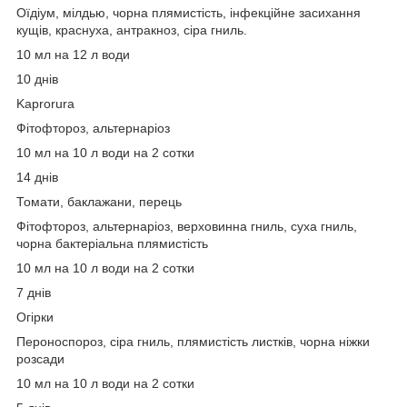
Оїдіум, мілдью, чорна плямистість, інфекційне засихання
кущів, краснуха, антракноз, сіра гниль.
10 мл на 12 л води
10 днів
Kaprorura
Фітофтороз, альтернаріоз
10 мл на 10 л води на 2 сотки
14 днів
Томати, баклажани, перець
Фітофтороз, альтернаріоз, верховинна гниль, суха гниль,
чорна бактеріальна плямистість
10 мл на 10 л води на 2 сотки
7 днів
Огірки
Пероноспороз, сіра гниль, плямистість листків, чорна ніжки
розсади
10 мл на 10 л води на 2 сотки