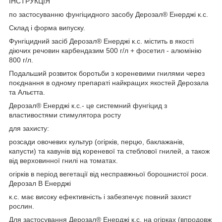
ІНСТРУКЦІЯ
по застосуванню фунгіцидного засобу Дерозал® Енерджі к.с.
Склад і форма випуску.
Фунгіцидний засіб Дерозал® Енерджі к.с. містить в якості
діючих речовин карбендазим 500 г/л + фосетил - алюмінію
800 г/л.
Подальший розвиток боротьби з кореневими гнилями через
поєднання в одному препараті найкращих якостей Дерозала
та Альєтта.
Дерозал® Енерджі к.с.- це системний фунгіцид з
властивостями стимулятора росту
для захисту:
розсади овочевих культур (огірків, перцю, баклажанів,
капусти) та кавунів від кореневої та стеблової гнилей, а також
від верховинної гнилі на томатах.
огірків в період вегетації від несправжньої борошнистої роси.
Дерозал В Енерджі
к.с. має високу ефективність і забезпечує повний захист
рослин.
Для застосування Дерозал® Енерджі к.с. на огірках (впродовж