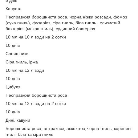
5 днів
Капуста
Несправжня борошниста роса, чорна ніжки розсади, фомоз
(суха гниль), фузаріоз, сіра гниль, біла гниль , слизистий
бактеріоз (мокра гниль), судинний бактеріоз
10 мл на 10 л води на 2 сотки
10 днів
Соняшники
Сіра гниль, іржа
10 мл на 12 л води
10 днів
Цибуля
Несправжня борошниста роса
10 мл на 12 л води на 2 сотки
10 днів
Дині, кавуни
Борошниста роса, антракноз, аскохітоз, чорна гниль, кореневі
гнилі, біла та сіра гниль