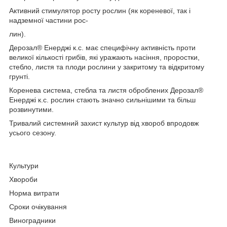
Активний стимулятор росту рослин (як кореневої, так і
надземної частини рос-
лин).
Дерозал® Енерджі к.с. має специфічну активність проти
великої кількості грибів, які уражають насіння, проростки,
стебло, листя та плоди рослини у закритому та відкритому
грунті.
Коренева система, стебла та листя оброблених Дерозал®
Енерджі к.с. рослин стають значно сильнішими та більш
розвинутими.
Тривалий системний захист культур від хвороб впродовж
усього сезону.
Культури
Хвороби
Норма витрати
Сроки очікування
Виноградники