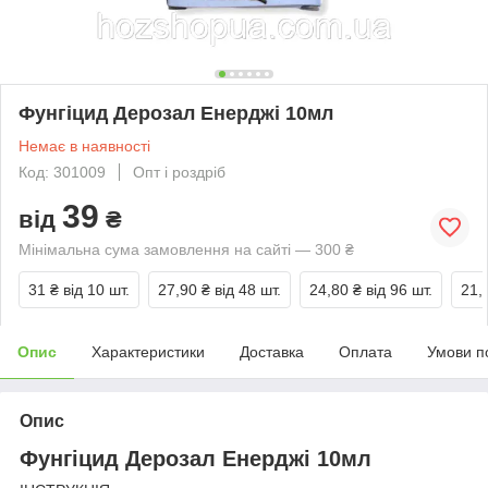
Фунгіцид Дерозал Енерджі 10мл
Немає в наявності
Код: 301009
Опт і роздріб
39
від
₴
Мінімальна сума замовлення на сайті — 300 ₴
31 ₴
від 10 шт.
27,90 ₴
від 48 шт.
24,80 ₴
від 96 шт.
21,
Опис
Характеристики
Доставка
Оплата
Умови п
Опис
Фунгіцид Дерозал Енерджі 10мл