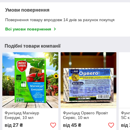
Умови повернення
Повернення товару впродовж 14 днів за рахунок покупця
Всі умови повернення
Подібні товари компанії
Фунгіцид Магнікур
Фунгіцид Орвего Яровіт
Фунг
Енерджі, 10 мл
Сервіс, 10 мл
SC к
27
45
від
₴
від
₴
від