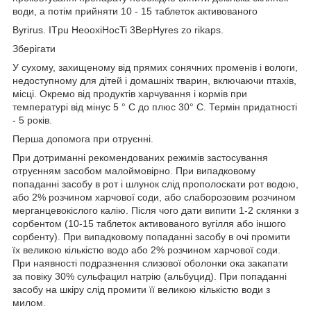
води, а потім прийняти 10 - 15 таблеток активованого
Byrirus. ITpu HeooxiHocTi 3BepHyres zo rikaps.
Зберігати
У сухому, захищеному від прямих сонячних променів і вологи,
недоступному для дітей і домашніх тварин, включаючи птахів,
місці. Окремо від продуктів харчування і кормів при
температурі від мінус 5 ° С до плюс 30° С. Термін придатності
- 5 років.
Перша допомога при отруєнні.
При дотриманні рекомендованих режимів застосування
отруєнням засобом малоймовірно. При випадковому
попаданні засобу в рот і шлунок слід прополоскати рот водою,
або 2% розчином харчової соди, або слаборозовим розчином
мерганцевокіслого калію. Після чого дати випити 1-2 склянки з
сорбентом (10-15 таблеток активованого вугілля або іншого
сорбенту). При випадковому попаданні засобу в очі промити
їх великою кількістю водо або 2% розчином харчової соди.
При наявності подразнення слизової оболонки ока закапати
за повіку 30% сульфацил натрію (альбуцид). При попаданні
засобу на шкіру слід промити її великою кількістю води з
милом.