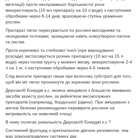
вегетації) проти несправжньої борошнистої роси
використовують (10 мл препарату на 10 л води) з наступними
обробками через 8-14 днів, враховуючи ступінь ураження
рослин.
Препарат легко пересувається по рослині висхідними та
низхідними потоками, захищаючи навіть новоутворені пагони
та листки.
Проти кореневої та стеблової гнилі (при вирощуванні
розсади) застосовується розчин препарату (10 мл на 15 л
води) через полив грунту у момент висіву, використовуючи 2-4
л на 1 м, з наступними обробками через 4-6 тижнів.
Слід вносити препарат лише при вологому субстраті для того,
щоб він міг легко проникнути до коренево зони рослини.
Дерозал® Енерджі к.с. можна змішувати з більшістю вживаних
засобів захисту рослин, за вийнятком високолужних
препаратів (наприклад, бордоської рідини). При змішуванні з
метою безпеки рекомендуємо перевірити рослини на
витривалість на невеликій площі.
В чому полягає унікальність Дерозал® Енерджі к.с.?
Системний фунгіцид з оригінальною діючою речовиною, яка
має різнонаправлену системну дію.