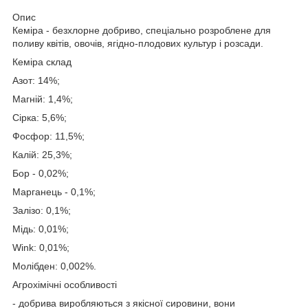
Опис
Кеміра - безхлорне добриво, спеціально розроблене для
поливу квітів, овочів, ягідно-плодових культур і розсади.
Кеміра склад
Азот: 14%;
Магній: 1,4%;
Сірка: 5,6%;
Фосфор: 11,5%;
Калій: 25,3%;
Бор - 0,02%;
Марганець - 0,1%;
Залізо: 0,1%;
Мідь: 0,01%;
Wink: 0,01%;
Молібден: 0,002%.
Агрохімічні особливості
- добрива виробляються з якісної сировини, вони