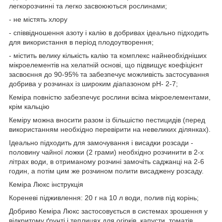
легкорозчинні та легко засвоюються рослинами;
- не містять хлору
- співвідношення азоту і калію в добривах ідеально підходить
для використання в період плодоутворення;
- містить велику кількість калію та комплекс найнеобхідніших
мікроелементів на хелатній основі, що підвищує коефіцієнт
засвоєння до 90-95% та забезпечує можливість застосування
добрива у розчинах із широким діапазоном рН- 2-7;
Кеміра повністю забезпечує рослини всіма мікроелементами,
крім кальцію
Кеміру можна вносити разом із більшістю пестицидів (перед
використанням необхідно перевірити на невеликих ділянках).
Ідеально підходить для замочування і висадки розсади -
половину чайної ложки (2 грами) необхідно розчинити в 2-х
літрах води, в отриманому розчині замочіть саджанці на 2-6
годин, а потім цим же розчином полити висаджену розсаду.
Кеміра Люкс інструкція
Кореневі підживлення: 20 г на 10 л води, полив під корінь;
Добриво Кеміра Люкс застосовується в системах зрошення у
відкритому ґрунті і теплицях для огірків, капусти, томатів,