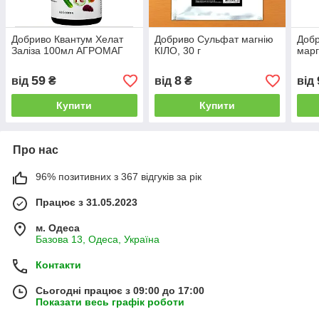
Добриво Квантум Хелат
Добриво Сульфат магнію
Доб
Заліза 100мл АГРОМАГ
КІЛО, 30 г
марг
59
8
від
₴
від
₴
від
Купити
Купити
Про нас
96% позитивних з 367 відгуків за рік
Працює з 31.05.2023
м. Одеса
Базова 13, Одеса, Україна
Контакти
Сьогодні працює з 09:00 до 17:00
Показати весь графік роботи