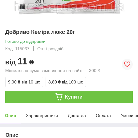
Добриво Кеміра люкс 20г
Готово до відправки
Код: 115037
Опт і роздріб
11
від
₴
Мінімальна сума замовлення на сайті — 300 ₴
9,90 ₴
від 10 шт.
8,80 ₴
від 100 шт.
Купити
Опис
Характеристики
Доставка
Оплата
Умови п
Опис