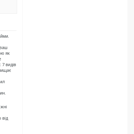
ойми.
 ваш
ою як
е
 7 видів
очищає
5мл
ин.
іжні
 від