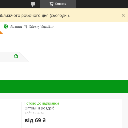
Кошик
йближчого робочого дня (сьогодні).
Базова 13, Одеса, Україна
Готово до відправки
Оптом і в роздріб
Код:
122018
від
69 ₴