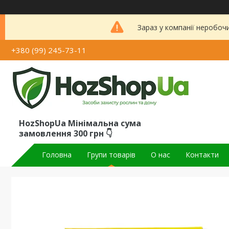
Зараз у компанії неробоч
+380 (99) 245-73-11
HozShopUa Мінімальна сума
замовлення 300 грн 👇
Головна
Групи товарів
О нас
Контакти