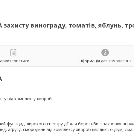
 захисту винограду, томатів, яблунь, тр
арактеристики
Інформація для замовлення
A
сту від комплексу хвороб
ий фунгіцид широкого спектру дії для боротьби з захворювання
нд, аґрусу, смородини від комплексу хвороб (мілдью, оїдіум, сіра