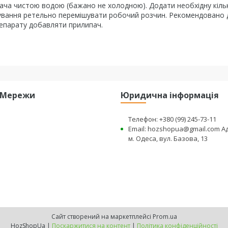
ача чистою водою (бажано не холодною). Додати необхідну кіль
скування ретельно перемішувати робочий розчин. Рекомендовано 
репарату добавляти прилипач.
і Мережи
Юридична інформація
Телефон: +380 (99) 245-73-11
Email: hozshopua@gmail.com А
м. Одеса, вул. Базова, 13
Сайт створений на маркетплейсі
Prom.ua
HozShopUa |
Поскаржитися на контент
|
Політика конфіденційності