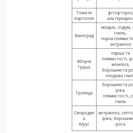
Томати
фітофтороз
Картопля
альтернаріо
мілдью, оїдіум, 
гниль,
Виноград
чорна плямисті
антракноз
парша та
плямистості, ір
Яблуня
моніліоз,
Груша
борошниста ро
плодова гни
борошниста ро
іржа,
Троянда
плямистості, с
гниль
Смородин
антракноз, септо
а
іржа, борошни
Аґрус
роса