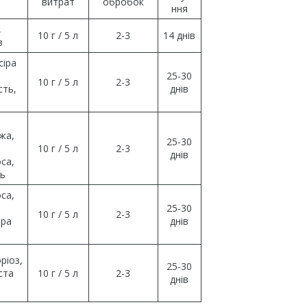
витрат
обробок
ння
,
10 г / 5 л
2-3
14 днів
з
сіра
25-30
10 г / 5 л
2-3
сть,
днів
жа,
25-30
10 г / 5 л
2-3
днів
са,
ль
са,
25-30
10 г / 5 л
2-3
іра
днів
ріоз,
25-30
ста
10 г / 5 л
2-3
днів