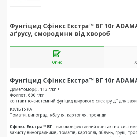
Фунгіцид Сфінкс Екстра™ ВГ 10г ADAMA
аґрусу, смородини від хвороб
Опис
Х
Фунгіцид Сфінкс Екстра™ ВГ 10г ADAM
Диметоморф, 113 г/кг +
Фолпет, 600 г/кг
контактно-системний фуніцид широкого спектру дії для захи
КУЛЬТУРА
Томати, виноград, яблуня, картопля, троянди
Сфінкс Екстра™ ВГ
- високоефективний контактно-системн
захисту виноградників, томатів, картоплі, яблунь, груш, троя