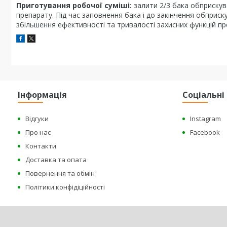
Приготування робочої суміші:
залити 2/3 бака обприскув
препарату. Під час заповнення бака і до закінчення обпри
збільшення ефективності та тривалості захисних функцій п
Інформація
Соціальн
Відгуки
Instagram
Про нас
Facebook
Контакти
Доставка та опата
Повернення та обмін
Політики конфідіційності