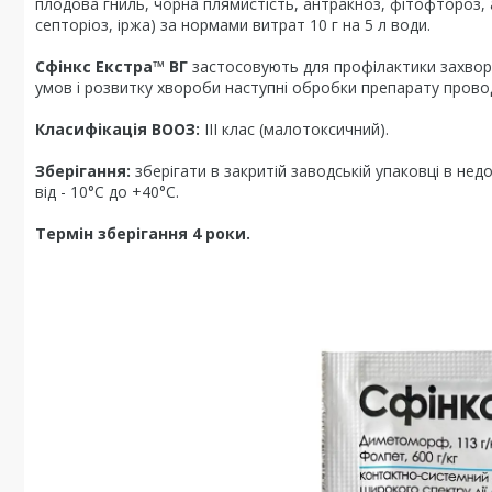
плодова гниль, чорна плямистість, антракноз, фітофтороз, 
септоріоз, іржа) за нормами витрат 10 г на 5 л води.
Сфінкс Екстра™ ВГ
застосовують для профілактики захворю
умов і розвитку хвороби наступні обробки препарату провод
Класифікація ВООЗ:
III клас (малотоксичний).
Зберігання:
зберігати в закритій заводській упаковці в нед
від - 10°С до +40°С.
Термін зберігання 4 роки.