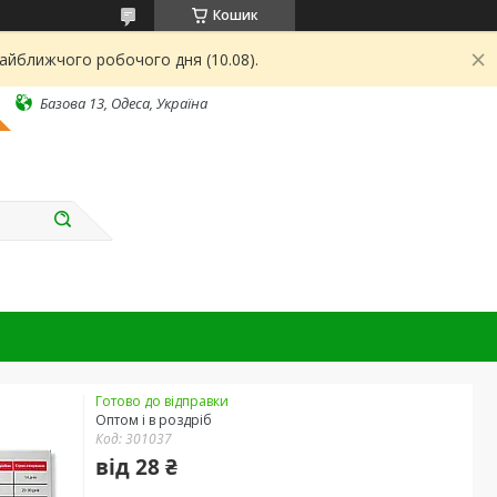
Кошик
найближчого робочого дня (10.08).
Базова 13, Одеса, Україна
Готово до відправки
Оптом і в роздріб
Код:
301037
від
28 ₴