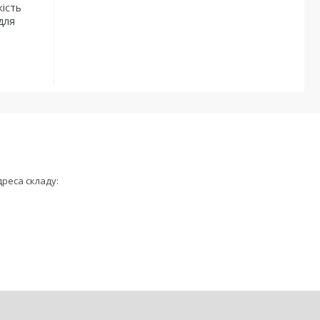
кість
для
дреса складу: