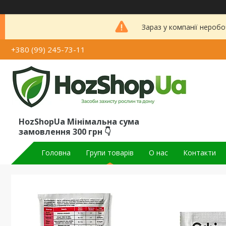
Зараз у компанії неробо
+380 (99) 245-73-11
HozShopUa Мінімальна сума
замовлення 300 грн 👇
Головна
Групи товарів
О нас
Контакти