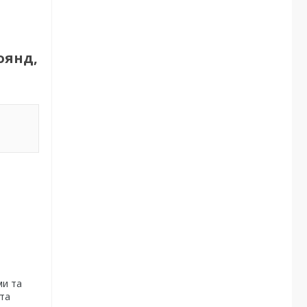
оянд,
ми та
 та