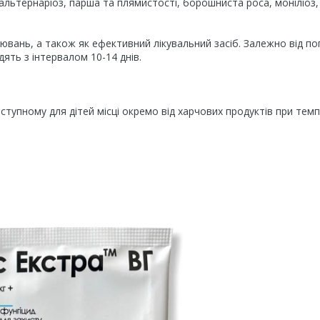
альтернаріоз, парша та плямистості, борошниста роса, моніліоз,
вань, а також як ефективний лікувальний засіб. Залежно від по
ять з інтервалом 10-14 днів.
оступному для дітей місці окремо від харчових продуктів при тем