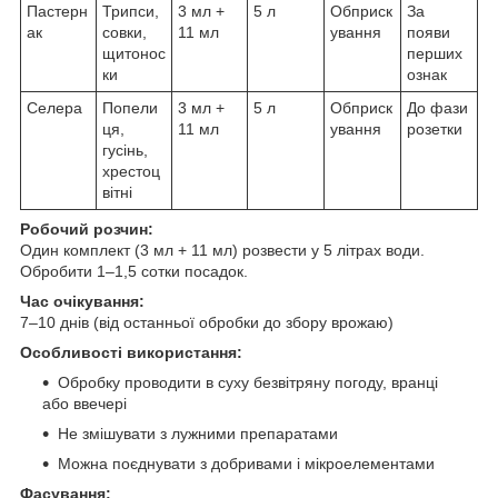
Пастерн
Трипси,
3 мл +
5 л
Обприск
За
ак
совки,
11 мл
ування
появи
щитонос
перших
ки
ознак
Селера
Попели
3 мл +
5 л
Обприск
До фази
ця,
11 мл
ування
розетки
гусінь,
хрестоц
вітні
Робочий розчин:
Один комплект (3 мл + 11 мл) розвести у 5 літрах води.
Обробити 1–1,5 сотки посадок.
Час очікування:
7–10 днів (від останньої обробки до збору врожаю)
Особливості використання:
Обробку проводити в суху безвітряну погоду, вранці
або ввечері
Не змішувати з лужними препаратами
Можна поєднувати з добривами і мікроелементами
Фасування: