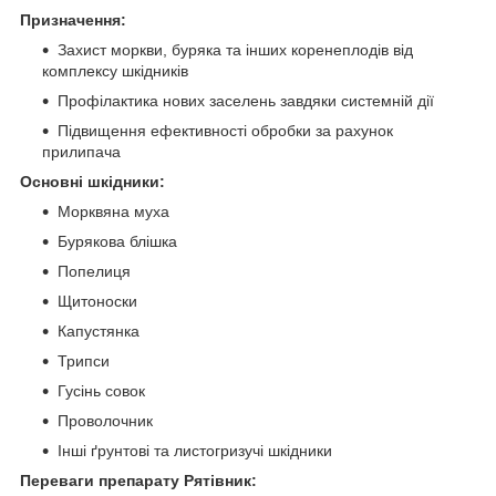
Призначення:
Захист моркви, буряка та інших коренеплодів від
комплексу шкідників
Профілактика нових заселень завдяки системній дії
Підвищення ефективності обробки за рахунок
прилипача
Основні шкідники:
Морквяна муха
Бурякова блішка
Попелиця
Щитоноски
Капустянка
Трипси
Гусінь совок
Проволочник
Інші ґрунтові та листогризучі шкідники
Переваги препарату Рятівник: