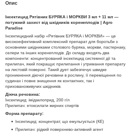
Опис
Інсектицид Рятівник БУРЯКА і МОРКВИ 3 мл + 11 мл —
потужний захист від шкідників коренеплодів | Agro
Paradise
Інсектицидний набір «Рятівник БУРЯКА і МОРКВИ» — це
високоефективний комплексний препарат для боротьби з
основними шкідниками столового буряка, моркви, пастернаку,
селери та інших коренеплодів. До складу входять два
компоненти: концентрований інсектицид системної дії та
прилипач, який покращує прилипання і утримання препарату
на листовій поверхні. Такий дует забезпечує швидке
проникнення діючої речовини в рослину, її переміщення по
судинах і повне знищення як контактних, так і
прихованоживучих шкідників.
Діюча речовина:
Інсектицид: імідаклоприд, 200 г/л
Прилипач: етоксилати жирних спиртів
Форма препарату:
Інсектицид: концентрат, що емульгується (КЕ)
Прилипач: рідкий поверхнево-активний агент