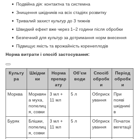
Подвійна дія: контактна та системна
Знищення шкідників на всіх стадіях розвитку
Тривалий захист культур до 3 тижнів
Швидкий ефект вже через 1–2 години після обробки
Безпечний для культур за дотримання норм внесення
Підвищує якість та врожайність коренеплодів
Норма витрати і спосіб застосування:
Культу
Шкідни
Норма
Об’єм
Спосіб
Період
ра
ки
препар
води
обробк
обробк
ату
и
и
Морква
Морквян
3 мл +
5 л
Обприск
При
а муха,
11 мл
ування
появі
попелиц
шкідникі
я, совки
в
Буряк
Блішки,
3 мл +
5 л
Обприск
Початок
попелиц
11 мл
ування
вегетації
я, совки