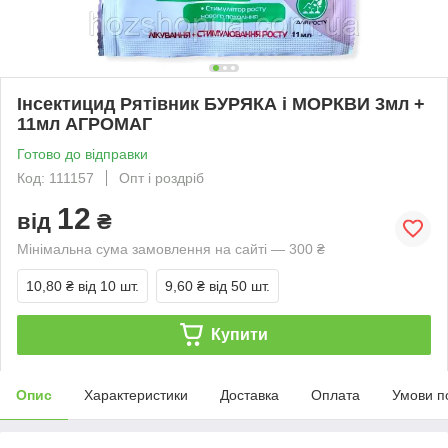
Інсектицид Рятівник БУРЯКА і МОРКВИ 3мл +
11мл АГРОМАГ
Готово до відправки
Код: 111157
Опт і роздріб
12
від
₴
Мінімальна сума замовлення на сайті — 300 ₴
10,80 ₴
від 10 шт.
9,60 ₴
від 50 шт.
Купити
Опис
Характеристики
Доставка
Оплата
Умови п