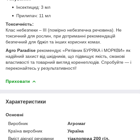
Інсектицид: 3 мл
Прилипач: 11 мл
Токсичність:
Клас небезпеки – ІІІ (помірно небезпечна речовина). Не
токсичний для рослин, при дотриманні рекомендацій
безпечний для бджіл та інших корисних комах.
Agro Paradise
рекомендує «Рятівник БУРЯКА і МОРКВИ» як
надійний захист від шкідників, що підвищує якість, смакові
властивості та товарний вигляд коренеплодів. Спробуйте — і
переконайтесь у результативності!
Приховати
Характеристики
Основні
Виробник
Агромаг
Країна виробник
Україна
Вміст діючої речовини
тіаклоприд 200 г/л,