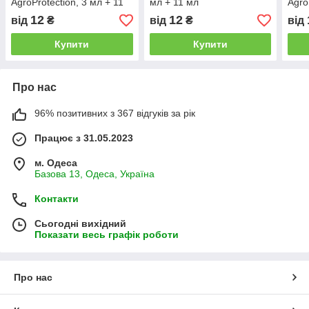
AgroProtection, 3 мл + 11
мл + 11 мл
Agro
мл
мл
12
12
від
₴
від
₴
від
Купити
Купити
Про нас
96% позитивних з 367 відгуків за рік
Працює з 31.05.2023
м. Одеса
Базова 13, Одеса, Україна
Контакти
Сьогодні вихідний
Показати весь графік роботи
Про нас