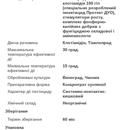
клотіанідін 100 г/л
(спеціально розроблений
інсектицид Протект ДУО),
стимулятори росту,
комплекс фосфорно-
калійних добрив з
фунгіцидною складової і
амінокислоти
Діюча речовина
Клотіанідін, Тіаклоприд
Максимальна
30 град.
температура ефективної
дії
Мінімальна температура
15 град.
ефективної дії
Оброблювані культури.
Виноград, Часник
Препаративна форма
Концентрат суспензії
Характер дії пестициду
Системно-контактно-
кишковий
Хімічний склад
Неорганічні
Зберігання
Термін зберігання
60 міс
Упаковка