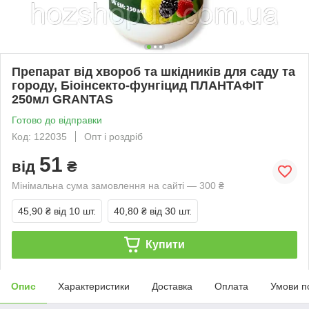
Препарат від хвороб та шкідників для саду та
городу, Біоінсекто-фунгіцид ПЛАНТАФІТ
250мл GRANTAS
Готово до відправки
Код: 122035
Опт і роздріб
51
від
₴
Мінімальна сума замовлення на сайті — 300 ₴
45,90 ₴
від 10 шт.
40,80 ₴
від 30 шт.
Купити
Опис
Характеристики
Доставка
Оплата
Умови п