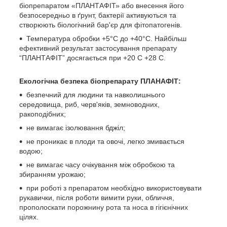
біопрепаратом «ПЛАНТАФІТ» або внесення його
безпосередньо в ґрунт, бактерії активуються та
створюють біологічний бар'єр для фітопатогенів.
Температура обробки +5°С до +40°С. Найбільш
ефективний результат застосування препарату
“ПЛАНТАФІТ” досягається при +20 С +28 С.
Екологічна безпека біопрепарату ПЛАНАФІТ:
безпечний для людини та навколишнього
середовища, риб, черв'яків, земноводних,
ракоподібних;
не вимагає ізолювання бджіл;
не проникає в плоди та овочі, легко змивається
водою;
не вимагає часу очікування між обробкою та
збиранням урожаю;
при роботі з препаратом необхідно використовувати
рукавички, після роботи вимити руки, обличчя,
прополоскати порожнину рота та носа в гігієнічних
цілях.