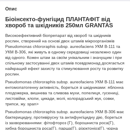
Опис
Біоінсекто-фунгіцид ПЛАНТАФІТ від
хвороб та шкідників 250мл GRANTAS
Високоефективний біопрепарат від хвороб та шкідників
рослин, створений на основі двох штамів мікроорганізмів
Pseudomonas chlororaphis subsp. aureofaciens УКМ В-111 та
УКМ В-306, які живуть в одному середовищі незалежно один
від одного. Кожен штам за своїм унікальним і значущим і при
спільному застосуванні двох штамів псевдомонад досягається
найкращий ефект захисту та стимулювання росту та розвитку
рослин.
Pseudomonas chlororaphis subsp. aureofaciens УКМ В-111 має
ентомопатогенну активність, бореться зі шкідниками: яблонна
плодожерка, вишнева та сливова мухи, попелиця, гусениці,
листовійки, клопи, цикади, молі, колорадський жук, совки,
трипси, жу. span>
Pseudomonas chlororaphis subsp. aureofaciens УКМ В-306 має
бактерицидну, противірусну та антифунгіцидну дію, бореться
із захворюваннями: фітофтороз (Г), борошниста роса(Г),
хибна борошниста роса(Г), парша(Г), різоктоніоз(Г), чорна