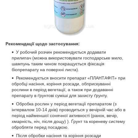
Рекомендації щодо застосування:
У робочий розчин рекомендується додавати
прилипач (можна використовувати господарське мило,
шампунь таким чином покращується фіксація
біопрепарату на поверхні листа).
Рекомендується вносити препарат «ПЛАНТАФІТ» при
обробці насіння, коріння розсади, обприскуванні
рослини в період вегетації, а також при додаванні
препарату в ґрунтові суміші для захисту ґрунту.
Обробка рослин у період вегетації препаратом (з
інтервалом 10-14 днів) проводиться у вечірній час або в
період найменшої сонячної активності (ранок, вечір,
хмарність, ніч, після дощу) ). Ґрунт та кореневу систему
обробляти перед посадкою.
Після обробки насіння та коріння розсади