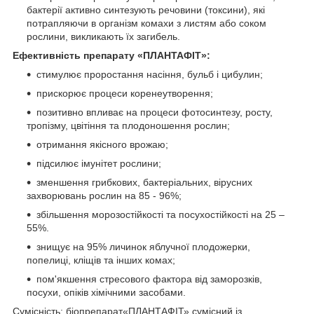
бактерії активно синтезують речовини (токсини), які
потрапляючи в організм комахи з листям або соком
рослини, викликають їх загибель.
Ефективність препарату «ПЛАНТАФІТ»:
стимулює проростання насіння, бульб і цибулин;
прискорює процеси коренеутворення;
позитивно впливає на процеси фотосинтезу, росту,
тропізму, цвітіння та плодоношення рослин;
отримання якісного врожаю;
підсилює імунітет рослини;
зменшення грибкових, бактеріальних, вірусних
захворювань рослин на 85 - 96%;
збільшення морозостійкості та посухостійкості на 25 –
55%.
знищує на 95% личинок яблучної плодожерки,
попелиці, кліщів та інших комах;
пом'якшення стресового фактора від заморозків,
посухи, опіків хімічними засобами.
Сумісність: біопрепарат«ПЛАНТАФІТ» сумісний із