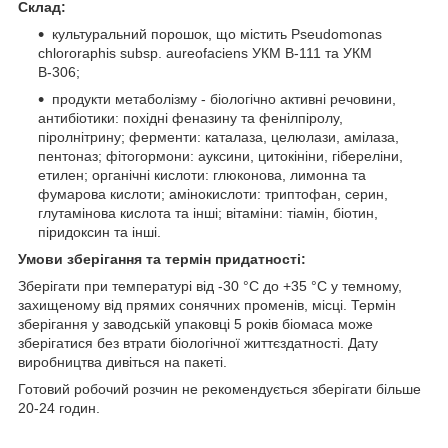
Склад:
культуральний порошок, що містить Pseudomonas
chlororaphis subsp. aureofaciens УКМ В-111 та УКМ
В-306;
продукти метаболізму - біологічно активні речовини,
антибіотики: похідні феназину та фенілпіролу,
піролнітрину; ферменти: каталаза, целюлази, амілаза,
пентоназ; фітогормони: ауксини, цитокініни, гібереліни,
етилен; органічні кислоти: глюконова, лимонна та
фумарова кислоти; амінокислоти: триптофан, серин,
глутамінова кислота та інші; вітаміни: тіамін, біотин,
піридоксин та інші.
Умови зберігання та термін придатності:
Зберігати при температурі від -30 °С до +35 °С у темному,
захищеному від прямих сонячних променів, місці. Термін
зберігання у заводській упаковці 5 років біомаса може
зберігатися без втрати біологічної життєздатності. Дату
виробництва дивіться на пакеті.
Готовий робочий розчин не рекомендується зберігати більше
20-24 годин.