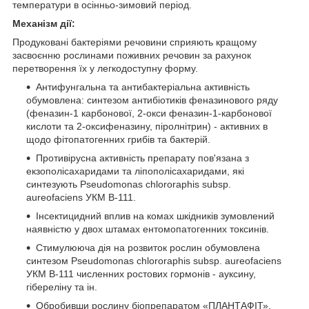
температури в осінньо-зимовий період.
Механізм дії:
Продуковані бактеріями речовини сприяють кращому
засвоєнню рослинами поживних речовин за рахунок
перетворення їх у легкодоступну форму.
Антифунгальна та антибактеріальна активність
обумовлена: синтезом антибіотиків феназинового ряду
(феназин-1 карбонової, 2-окси феназин-1-карбонової
кислоти та 2-оксифеназину, піролнітрин) - активних в
щодо фітопатогенних грибів та бактерій.
Противірусна активність препарату пов'язана з
екзополісахаридами та ліпополісахаридами, які
синтезують Pseudomonas chlororaphis subsp.
aureofaciens УКМ В-111.
Інсектицидний вплив на комах шкідників зумовлений
наявністю у двох штамах ентомопатогенних токсинів.
Стимулююча дія на розвиток рослин обумовлена
синтезом Pseudomonas chlororaphis subsp. aureofaciens
УКМ В-111 численних ростових гормонів - ауксину,
гібереліну та ін.
Обробивши рослину біопрепаратом «ПЛАНТАФІТ»,