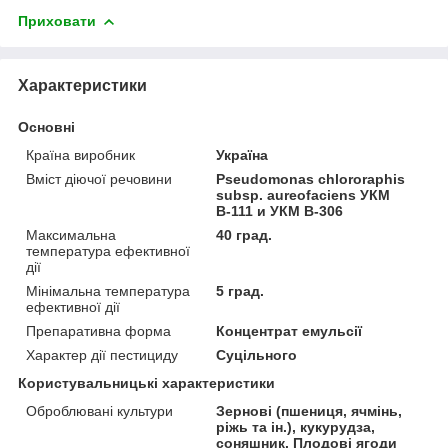
Приховати
Характеристики
Основні
Країна виробник
Україна
Вміст діючої речовини
Pseudomonas chlororaphis
subsp. aureofaciens УКМ
В-111 и УКМ В-306
Максимальна
40 град.
температура ефективної
дії
Мінімальна температура
5 град.
ефективної дії
Препаративна форма
Концентрат емульсії
Характер дії пестициду
Суцільного
Користувальницькі характеристики
Оброблювані культури
Зернові (пшениця, ячмінь,
ріжь та ін.), кукурудза,
соняшник. Плодові ягоди