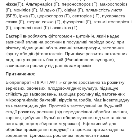
ніжка(Г)), Альтернаріоз (Г), пероноспороз (Г), макроспоріоз
(Г), моніліоз (Г), Мілдью (Г), оідіум (Г), плямистість листя
(БГВ), іржа (Г), церкоспороз (Г), септоріоз ( Г), пухирчаста
сажка (Г), тверда сажка (Г), фузаріозні (Г), гельмінтоспоріозні
(Г), кореневі гнилі (Г) і аскохітоз (Г).
Бактерії виробляють фітогормон - цитокінін, який надає
захисний вплив на рослини в посушливі періоди року, при
різкому підвищенні або зниженні температури, засолення
ґрунту або дії фітопатогенів. Пригнічує розвиток патогенних
лед, що утворюють бактерій (Pseudomonas syringae),
захищаючи рослину від ранніх заморозків.
Призначення:
Біопрепарат «ПЛАНТАФІТ» сприяє зростанню та розвитку
зернових, овочевих, плодово-ягідних культур, підвищує
стійкість до захворювань, захищає рослину від патогенних
мікроорганізмів: бактерій, вірусів та грибів. Має інсектицидну
та нематоцидну дію. Простий у застосуванні на будь-якій
стадії розвитку рослини (від передпосівної обробки насіння,
коріння, цибулин і бульб до обприскування під час та після
вегетації, перед збиранням урожаю). Ефективний для
обробки приміщення продукції та врожаю при закладці на
зберігання. Допомагає рослинам перенести низькі