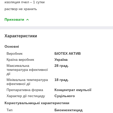
изоляция пчел – 1 сутки
раствор не хранить
Приховати
Характеристики
Основні
Виробник
БІОТЕХ АКТИВ
Країна виробник
Україна
Максимальна
28 град.
температура ефективної
дії
Мінімальна температура
18 град.
ефективної дії
Препаративна форма
Концентрат емульсії
Характер дії пестициду
Суцільного
Користувальницькі характеристики
Тип
Биоинсектицид