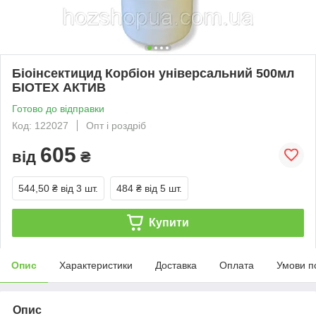
Біоінсектицид Корбіон унiверсальний 500мл
БІОТЕХ АКТИВ
Готово до відправки
Код: 122027
Опт і роздріб
605
від
₴
544,50 ₴
від 3 шт.
484 ₴
від 5 шт.
Купити
Опис
Характеристики
Доставка
Оплата
Умови п
Опис