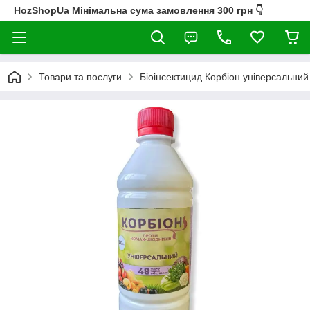
HozShopUa Мінімальна сума замовлення 300 грн 👇
Товари та послуги
Біоінсектицид Корбіон унiверсальн