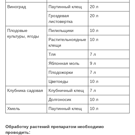
Виноград
Паутинный клещ
20 л
Гроздевая
20 л
листовертка
Плодовые
Пилильщики
10 л
культуры, ягоды
Растительноядные
10 л
клещи
Тля
7 л
Яблонная моль
9 л
Плодожорки
7 л
Цветоеды
10 л
Клубника садовая
Клубничный клещ
7 л
Долгоносик
10 л
Хмель
Паутинный клещ
10 л
Обработку растений препаратом необходимо
проводить: