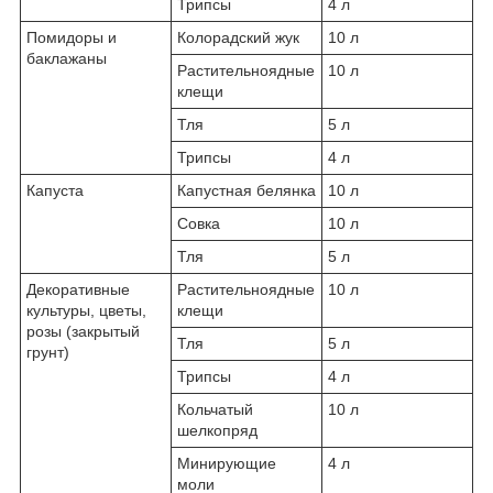
Трипсы
4 л
Помидоры и
Колорадский жук
10 л
баклажаны
Растительноядные
10 л
клещи
Тля
5 л
Трипсы
4 л
Капуста
Капустная белянка
10 л
Совка
10 л
Тля
5 л
Декоративные
Растительноядные
10 л
культуры, цветы,
клещи
розы (закрытый
Тля
5 л
грунт)
Трипсы
4 л
Кольчатый
10 л
шелкопряд
Минирующие
4 л
моли