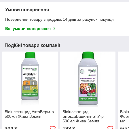
Умови повернення
Повернення товару впродовж 14 днів за рахунок покупця
Всі умови повернення
Подібні товари компанії
Біоінсектицид АктоВерм-р
Біоінсектицид
Біоі
500мл Жива Земля
БітоксиБацилін-БТУ-р
Форт
500мл Жива Земля
мл
304
193
₴
₴
від