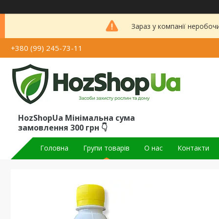
Зараз у компанії неробоч
+380 (99) 245-73-11
HozShopUa Мінімальна сума
замовлення 300 грн 👇
Головна
Групи товарів
О нас
Контакти