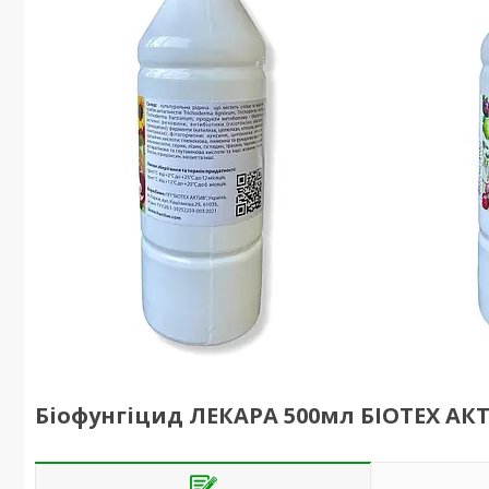
Біофунгіцид ЛЕКАРА 500мл БІОТЕХ АК