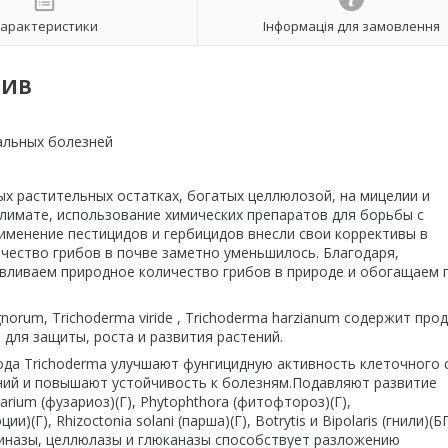
арактеристики
Інформація для замовлення
ТИВ
иальных болезней
ых растительных остатках, богатых целлюлозой, на мицелии и
лимате, использование химических препаратов для борьбы с
менение пестицидов и гербицидов внесли свои коррективы в
ичество грибов в почве заметно уменьшилось. Благодаря,
ливаем природное количество грибов в природе и обогащаем 
orum, Trichoderma viride , Trichoderma harzianum содержит про
для защиты, роста и развития растений.
да Trichoderma улучшают фунгицидную активность клеточного 
ний и повышают устойчивость к болезням.Подавляют развитие
arium (фузариоз)(Г), Phytophthora (фитофтороз)(Г),
ции)(Г), Rhizoctonia solani (парша)(Г), Botrytis и Bipolaris (гнили)(Б
иназы, целлюлазы и глюканазы способствует разложению