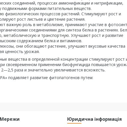
ческих соединений, процессах аммонификации и нитрификации,
ву подвижными формами питательных веществ.
ю физиологических процессов растений. Стимулируют рост и
олируют рост листьев и цветение растения.
ают важную роль в метаболизме, принимают участие в фотосин
рганическими соединениями для синтеза белка в растениях. Бе
ю, метаболическую и транспортную. Улучшают рост и развитие
 высоким содержанием белка и витаминов.
люкозы, они обогащают растение, улучшают вкусовые качества
ая ценность урожая.
ные вещества в определенной концентрации стимулируют рост 
. При своевременном применении биофунгицида повышается урож
2—2,5 раза и значительно увеличивается всхожесть.
РА» подавляет развитие фитопатогенов путем:
і Мережи
Юридична інформація