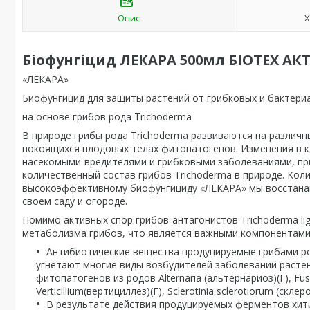
Опис
Х
Біофунгіцид ЛЕКАРА 500мл БІОТЕХ АК
«ЛЕКАРА»
Биофунгицид для защиты растений от грибковых и бактер
на основе грибов рода Trichoderma
В природе грибы рода Trichoderma развиваются на различн
покоящихся плодовых телах фитопатогенов. Изменения в к
насекомыми-вредителями и грибковыми заболеваниями, при
количественный состав грибов Trichoderma в природе. Кол
высокоэффективному биофунгициду «ЛЕКАРА» мы восстанав
своем саду и огороде.
Помимо активных спор грибов-антагонистов Trichoderma lign
метаболизма грибов, что является важными компонентами 
Антибиотические вещества продуцируемые грибами ро
угнетают многие виды возбудителей заболеваний расте
фитопатогенов из родов Alternaria (альтернариоз)(Г), Fus
Verticillium(вертициллез)(Г), Sclerotinia sclerotiorum (склеро
В результате действия продуцируемых ферментов хит