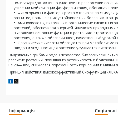
полисахаридов. Активно участвует в разложении органи
усилении мобилизации фосфора и калия, обогащая поч
Фитогормоны и факторы роста отвечают за стимуляци
развитие, повышают их устойчивость к болезням. Контр
Аминокислоты, витамины и органические кислоты игр
растений, обеспечивая энергией. Являются природными о
выполняют основные функции в растениях: строительну
растения, а также обеспечивают, качественный урожай
Органические кислоты образуются при метаболизме г
плодов и ягод. Насыщая растение улучшается питательн
Выделяемые грибами рода Trichoderma биологически актив
развитие растений, повышая их устойчивость к болезням
на 20—30%, снижается пораженность корневыми гнилями в 
Принцип действия: высокоэффективный биофунгицид «ЛЕКА
Інформація
Соціальн