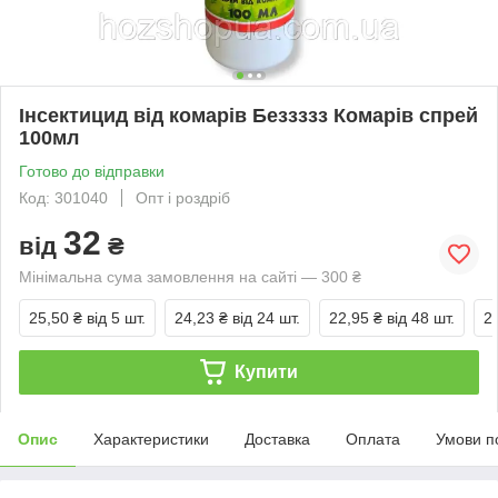
Інсектицид від комарів Беззззз Комарів спрей
100мл
Готово до відправки
Код: 301040
Опт і роздріб
32
від
₴
Мінімальна сума замовлення на сайті — 300 ₴
25,50 ₴
від 5 шт.
24,23 ₴
від 24 шт.
22,95 ₴
від 48 шт.
2
Купити
Опис
Характеристики
Доставка
Оплата
Умови п