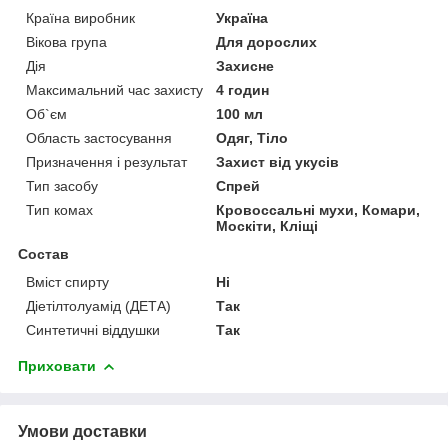
Країна виробник
Україна
Вікова група
Для дорослих
Дія
Захисне
Максимальний час захисту
4 годин
Об`єм
100 мл
Область застосування
Одяг, Тіло
Призначення і результат
Захист від укусів
Тип засобу
Спрей
Тип комах
Кровоссальні мухи, Комари,
Москіти, Кліщі
Состав
Вміст спирту
Ні
Діетілтолуамід (ДЕТА)
Так
Синтетичні віддушки
Так
Приховати
Умови доставки