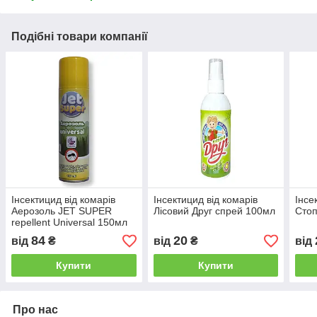
Подібні товари компанії
Інсектицид від комарів
Інсектицид від комарів
Інсе
Аерозоль JET SUPER
Лісовий Друг спрей 100мл
Стоп
repellent Universal 150мл
4години (48шт)
84
20
від
₴
від
₴
від
Купити
Купити
Про нас