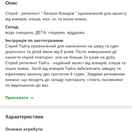
Опис
Спрей - репелент " Беззззз Комарів " призначений для захисту
від комарів, кліщів, мух, ос та інших комах.
Склад:
вода очищена, ДЕТА, гліцерин, віддушка.
Інструкція по застосуванню
Спрей Тайга призначений для нанесення на шкіру та одяг
дорослого та дітей віком від 8 років. Після завершення дії
нанести спрей повторно. але не більше 2х разів на добу.
Спрей репелент Тайга - надійний захист від комарів, кліщів та
інших комах. Засіб від комарів Тайга забезпечить швидку та
ефективну захисну дію протягом 4 годин. Завдяки речовинам
комахи, що входять до складу препарату, стають пасивними
по відношенню до вас.
Приховати
Характеристики
Основні атрибути