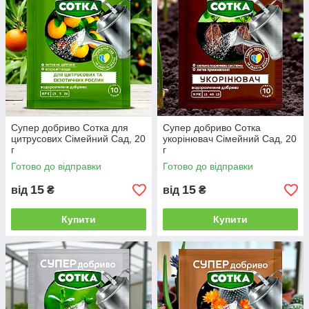
Супер добриво Сотка для
Супер добриво Сотка
цитрусових Сімейний Сад, 20
укорінювач Сімейний Сад, 20
г
г
Готово до відправки
Готово до відправки
15
15
від
₴
від
₴
Купити
Купити