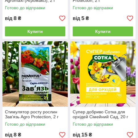
Agromaxi (Агромаксі), 2 г
Protection, 2 г
Готово до відправки
Готово до відправки
8
5
від
₴
від
₴
Купити
Купити
Стимулятор росту рослин
Супер добриво Сотка для
Завʼязь Agro Protection, 2 г
орхідей Сімейний Сад, 20 г
Готово до відправки
Готово до відправки
8
15
від
₴
від
₴