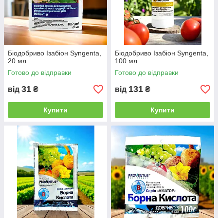
Біодобриво Ізабіон Syngenta,
Біодобриво Ізабіон Syngenta,
20 мл
100 мл
Готово до відправки
Готово до відправки
31
131
від
₴
від
₴
Купити
Купити