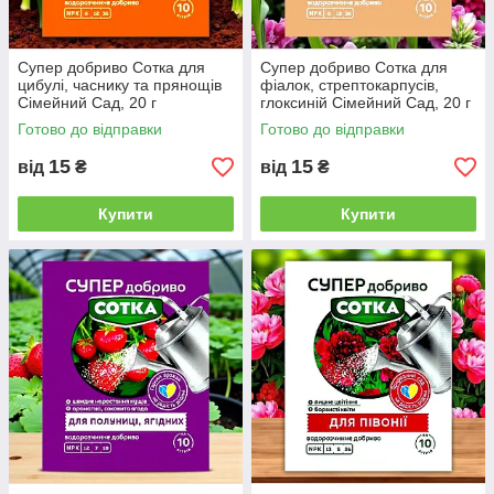
Супер добриво Сотка для
Супер добриво Сотка для
цибулі, часнику та прянощів
фіалок, стрептокарпусів,
Сімейний Сад, 20 г
глоксиній Сімейний Сад, 20 г
Готово до відправки
Готово до відправки
15
15
від
₴
від
₴
Купити
Купити