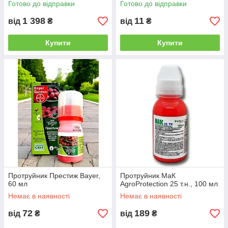
Готово до відправки
Готово до відправки
1 398
11
від
₴
від
₴
Купити
Купити
Протруйник Престиж Bayer,
Протруйник МаК
60 мл
AgroProtection 25 т.н., 100 мл
Немає в наявності
Немає в наявності
72
189
від
₴
від
₴