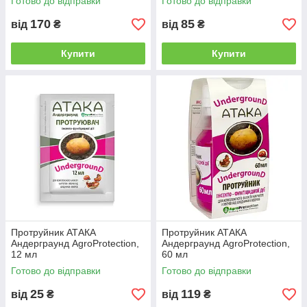
Готово до відправки
Готово до відправки
170
85
від
₴
від
₴
Купити
Купити
Протруйник АТАКА
Протруйник АТАКА
Андерграунд AgroProtection,
Андерграунд AgroProtection,
12 мл
60 мл
Готово до відправки
Готово до відправки
25
119
від
₴
від
₴