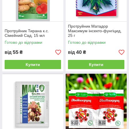
Протруйник Матадор
Протруйник Тирана к.с.
Максимум інсекто-фунгіцид,
Сімейний Сад, 15 мл
25 г
Готово до відправки
Готово до відправки
55
40
від
₴
від
₴
Купити
Купити