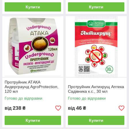
Купити
Купити
Протруйник АТАКА
Андерграунд AgroProtection,
Протруйник Антихрущ Аптека
120 мл
Садівника к.с., 30 мл
Готово до відправки
Готово до відправки
238
46
від
₴
від
₴
Купити
Купити