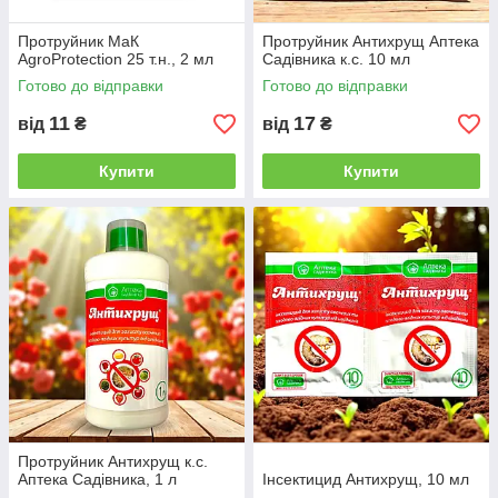
Протруйник МаК
Протруйник Антихрущ Аптека
AgroProtection 25 т.н., 2 мл
Садівника к.с. 10 мл
Готово до відправки
Готово до відправки
11
17
від
₴
від
₴
Купити
Купити
Протруйник Антихрущ к.с.
Аптека Садівника, 1 л
Інсектицид Антихрущ, 10 мл