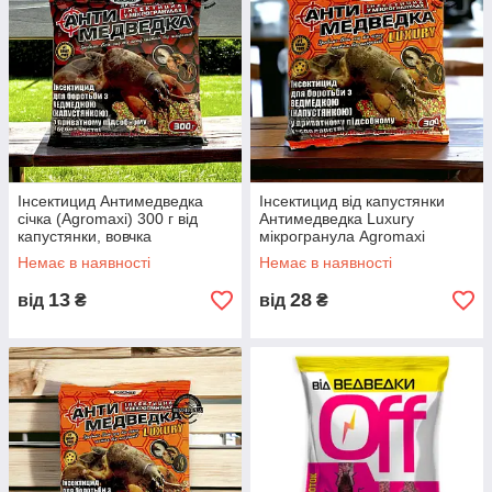
Інсектицид Антимедведка
Інсектицид від капустянки
січка (Agromaxi) 300 г від
Антимедведка Luxury
капустянки, вовчка
мікрогранула Agromaxi
(Агромаксі), 300 мл
Немає в наявності
Немає в наявності
13
28
від
₴
від
₴