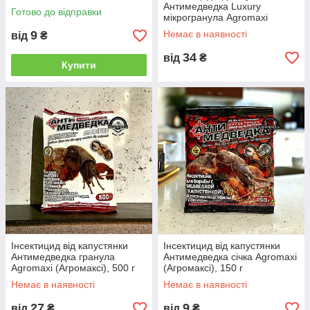
Антимедведка Luxury
Готово до відправки
мікрогранула Agromaxi
(Агромаксі), 600 г
9
Немає в наявності
від
₴
34
від
₴
Купити
Інсектицид від капустянки
Інсектицид від капустянки
Антимедведка гранула
Антимедведка січка Agromaxi
Agromaxi (Агромаксі), 500 г
(Агромаксі), 150 г
Немає в наявності
Немає в наявності
27
9
від
₴
від
₴