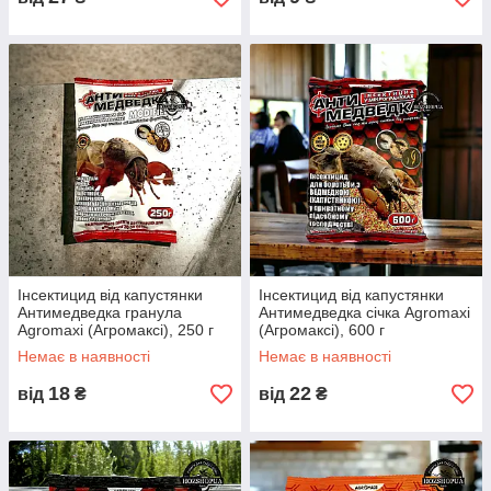
Інсектицид від капустянки
Інсектицид від капустянки
Антимедведка гранула
Антимедведка січка Agromaxi
Agromaxi (Агромаксі), 250 г
(Агромаксі), 600 г
Немає в наявності
Немає в наявності
18
22
від
₴
від
₴