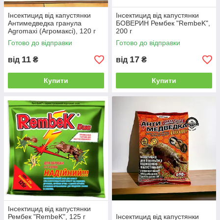
Інсектицид від капустянки
Інсектицид від капустянки
Антимедведка гранула
БОВЕРИН Рембек "RembeK",
Agromaxi (Агромаксі), 120 г
200 г
Готово до відправки
Готово до відправки
11
17
від
₴
від
₴
Купити
Купити
Інсектицид від капустянки
Рембек "RembeK", 125 г
Інсектицид від капустянки