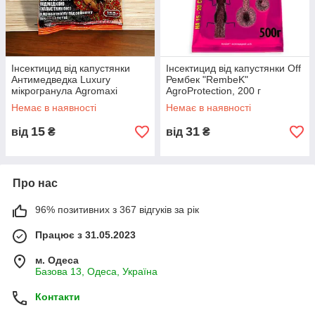
Інсектицид від капустянки
Інсектицид від капустянки Off
Антимедведка Luxury
Рембек "RembeK"
мікрогранула Agromaxi
AgroProtection, 200 г
(Агромаксі), 150 мл
Немає в наявності
Немає в наявності
15
31
від
₴
від
₴
Про нас
96% позитивних з 367 відгуків за рік
Працює з 31.05.2023
м. Одеса
Базова 13, Одеса, Україна
Контакти