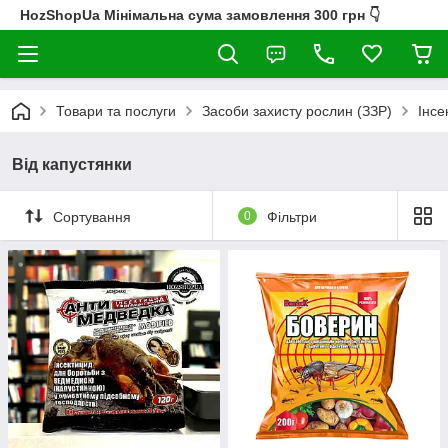
HozShopUa Мінімальна сума замовлення 300 грн 👇
Товари та послуги
Засоби захисту рослин (ЗЗР)
Інсе
Від капустянки
Сортування
0
Фільтри